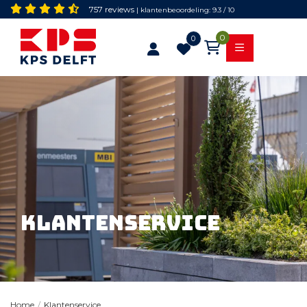
757 reviews
| klantenbeoordeling: 9.3 / 10
0
0
Klantenservice
Klantenservice
Home
/