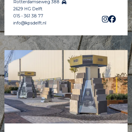
Rotterdamseweg 388
2629 HG Delft
015 - 361 38 77
info@kpsdelft.nl