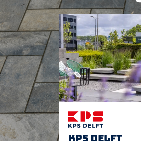
Langeveld Tuinen
Wilhelminalaan 87 2625 LG Delft
06 - 41698094
langeveldtuinen@gmail.com
Marco de Zeeuw
Overschiese Dorpstraat 24 3043 CS
Rotterdam
06 - 23159429
AnenMar@planet.nl
Meer informatie
Hoveniersbedrijf Koen Huisman
Abtswoude 50a 2636 EE
Schipluiden
06 - 46026056
info@koenhuisman.nl
KPS Delft
www.koenhuisman.nl