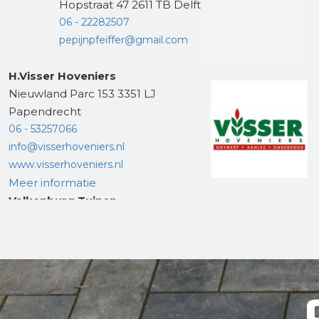
Hopstraat 47 2611 TB Delft
06 - 22282507
pepijnpfeiffer@gmail.com
H.Visser Hoveniers
Nieuwland Parc 153 3351 LJ
Papendrecht
06 - 53257066
info@visserhoveniers.nl
www.visserhoveniers.nl
Meer informatie
Valkenburg Tuinen
Oude Leedeweg 147 2641 NP
Pijnacker
06 - 57341250
tim@valkenburgtuinen.nl
valkenburgtuinen.nl
Meer informatie