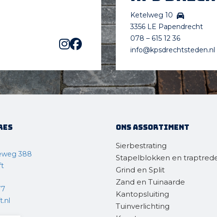
Ketelweg 10
3356 LE Papendrecht
078 – 615 12 36
info@kpsdrechtsteden.nl
res
Ons assortiment
Sierbestrating
eweg 388
Stapelblokken en traptred
ft
Grind en Split
Zand en Tuinaarde
77
Kantopsluiting
.nl
Tuinverlichting