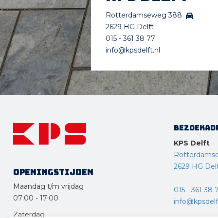
Hoveniersbedrijf P. van Etten
Rotterdamseweg 388
Vrouwe Lideweijsingel 26 3155 VW
2629 HG Delft
Maasland
015 - 361 38 77
06 - 55713553
info@kpsdelft.nl
pietert78@gmail.com
Van Winden Tuinen
Polderweg 148c 3125 KG Schiedam
010 - 245 70 60
info@ajavanwinden.nl
www.vanwindentuinen.nl
Bezoekad
Meer informatie
KPS Delft
Hoveniersbedrijf Kelvin Bosman
Rotterdams
Nijverheidsstraat 80 2288 BB
2629 HG Del
Openingstijden
Rijswijk
Maandag t/m vrijdag
06 - 23534970
015 - 361 38 
07:00
-
17:00
info@kelvinbosman.nl
info@kpsdelft
www.kelvinbosman.nl
Zaterdag