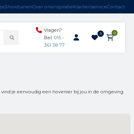
ze
Showtuinen
Over ons
Inspiratie
Klantenservice
Contact
Vragen?
0
0
Bel:
015 -
361 38 77
ucten
n
anken
ind je eenvoudig een hovenier bij jou in de omgeving.