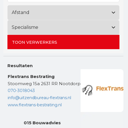
Gereedschap
Terrasplanken
Tuinhout
Infra
TOON VERWERKERS
Resultaten
Flextrans Bestrating
Stoomweg 15a 2631 RR Nootdorp
070-3018043
info@uitzendbureau-flextrans.nl
www.flextrans-bestrating.nl
015 Bouwadvies