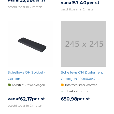
53,
98
vanaf
per st
57,
40
vanaf
per st
beschikbaar in 2 maten
beschikbaar in 2 maten
BEKIJK PRODUCT
BEKIJK PRODUCT
Schellevis OH Sokkel -
Schellevis OH Zitelement
Carbon
Gebogen 200x60x47 -
Antraciet
Levertijd: 2-7 werkdagen
Informeer naar voorraad
Unieke structuur
62,
17
650,
98
vanaf
per st
per st
beschikbaar in 2 maten
BEKIJK PRODUCT
BEKIJK PRODUCT