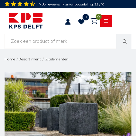
758 reviews
| klantenbeoordeling: 9.3 / 10
0
0
Zitelementen
Home
/
Assortiment
/