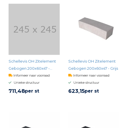
Schellevis OH Zitelement
Schellevis OH Zitelement
Gebogen 200x60x47 -
Gebogen 200x60x47 - Grijs
Carbon
Informeer naar voorraad
Informeer naar voorraad
Unieke structuur
Unieke structuur
711,
48
623,
15
per st
per st
BEKIJK PRODUCT
BEKIJK PRODUCT