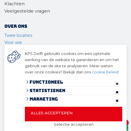
Klachten
Veelgestelde vragen
Over ons
Twee locaties
Voor wie
Ons materieel
KPS Delft gebruikt cookies om een optimale
Ons team
werking van de website te garanderen en om het
Geschiedenis
gebruik van de site te analyseren. Meer weten
over onze cookies? Bekijk dan ons
cookie beleid
.
© 2026 KPS Delft
algemene voorwaarden
Functioneel
privacy verklaring
Statistieken
cookies
Marketing
ALLES ACCEPTEREN
© 2026 KPS Delft
Website ontwikkeld door Lined
en
1
Selectie accepteren
volledig geïntegreerd met Troublefree Smart Stone
FILTER