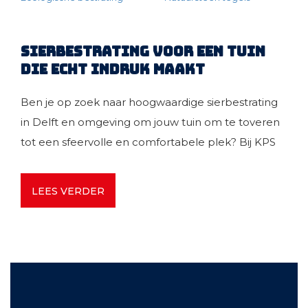
Sierbestrating voor een tuin
die echt indruk maakt
Ben je op zoek naar hoogwaardige sierbestrating
in Delft en omgeving om jouw tuin om te toveren
tot een sfeervolle en comfortabele plek? Bij KPS
Delft hebben we alles in huis om je te helpen de
perfecte tuinbestrating te kiezen. In onze unieke
LEES VERDER
showtuin in Delft kun je volop inspiratie opdoen en
de mogelijkheden van sierbestrating zelf ervaren.
Van advies over de juiste materialen tot
voorbeelden van prachtige tuininrichtingen.
Soorten sierbestrating in Delft