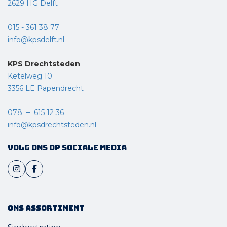
2629 HG Delft
tot leven kunnen brengen.
015 - 361 38 77
info@kpsdelft.nl
KPS Drechtsteden
Ketelweg 10
3356 LE Papendrecht
078 – 615 12 36
info@kpsdrechtsteden.nl
Volg ons op sociale media
Ons assortiment