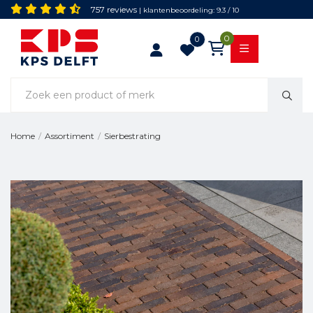
757 reviews
| klantenbeoordeling: 9.3 / 10
0
0
Sierbestrating
Home
/
Assortiment
/