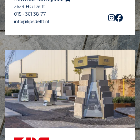
2629 HG Delft
015 - 361 38 77
info@kpsdelft.nl