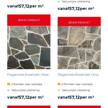
Natuurlijke uitstraling
57,
12
vanaf
per m²
57,
12
vanaf
per m²
BEKIJK PRODUCT
BEKIJK PRODUCT
Flagstones Kwartsiet Olive
Flagstones Kwartsiet Oros
Informeer naar voorraad
Informeer naar voorraad
Natuurlijke uitstraling
Natuurlijke uitstraling
57,
12
57,
12
vanaf
per m²
vanaf
per m²