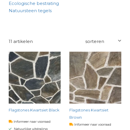
Ecologische bestrating
Natuursteen tegels
11 artikelen
Flagstones Kwartsiet Black
Flagstones Kwartsiet
Brown
Informeer naar voorraad
Informeer naar voorraad
Natuurlijke uitstraling