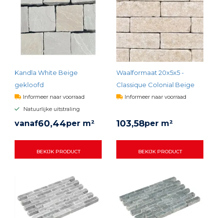
Kandla White Beige
Waalformaat 20x5x5 -
gekloofd
Classique Colonial Beige
Informeer naar voorraad
Informeer naar voorraad
Natuurlijke uitstraling
60,
44
103,
58
vanaf
per m²
per m²
BEKIJK PRODUCT
BEKIJK PRODUCT