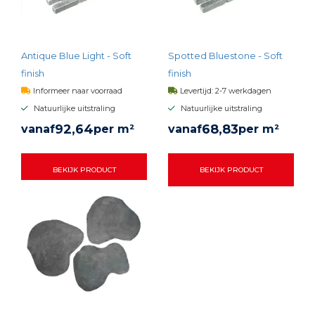
Antique Blue Light - Soft
Spotted Bluestone - Soft
finish
finish
Informeer naar voorraad
Levertijd: 2-7 werkdagen
Natuurlijke uitstraling
Natuurlijke uitstraling
92,
64
68,
83
vanaf
per m²
vanaf
per m²
BEKIJK PRODUCT
BEKIJK PRODUCT