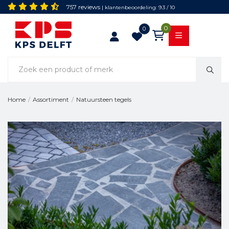
757 reviews
| klantenbeoordeling: 9.3 / 10
0
0
Natuursteen tegels
Home
/
Assortiment
/