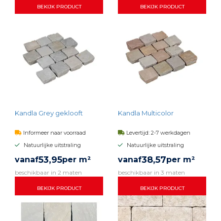
BEKIJK PRODUCT
BEKIJK PRODUCT
Kandla Grey geklooft
Kandla Multicolor
Informeer naar voorraad
Levertijd: 2-7 werkdagen
Natuurlijke uitstraling
Natuurlijke uitstraling
53,
95
38,
57
vanaf
per m²
vanaf
per m²
beschikbaar in 2 maten
beschikbaar in 3 maten
BEKIJK PRODUCT
BEKIJK PRODUCT