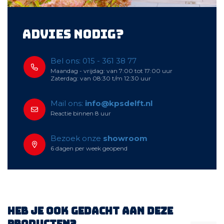
Advies nodig?
Bel ons: 015 - 361 38 77
Maandag - vrijdag: van 7:00 tot 17:00 uur
Zaterdag: van 08:30 t/m 12:30 uur
Mail ons:
info@kpsdelft.nl
Reactie binnen 8 uur
Bezoek onze
showroom
6 dagen per week geopend
Heb je ook gedacht aan deze