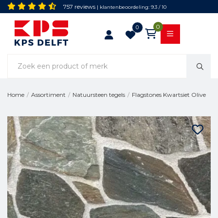
757 reviews
| klantenbeoordeling: 9.3 / 10
0
0
Flagstones Kwartsiet Olive
Home
/
Assortiment
/
Natuursteen tegels
/