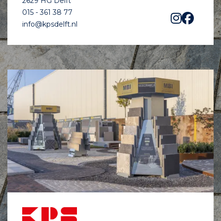
2629 HG Delft
015 - 361 38 77
info@kpsdelft.nl