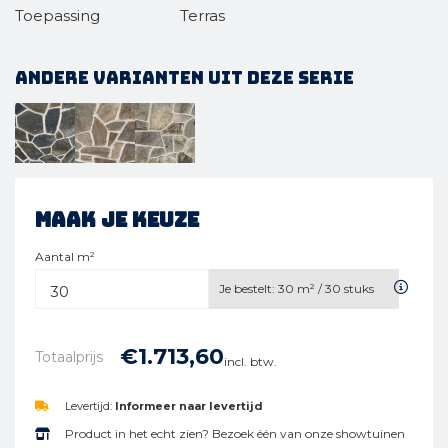
Toepassing
Terras
Andere varianten uit deze serie
Maak je keuze
Aantal m²
Je bestelt:
30
m² /
30
stuks
€
1.713,
60
Totaalprijs
incl. btw.
Levertijd:
Informeer naar levertijd
Product in het echt zien? Bezoek één van onze showtuinen