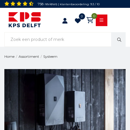
758 reviews
| klantenbeoordeling: 9.3 / 10
0
0
Systeem
Home
/
Assortiment
/