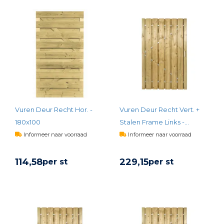
BEKIJK PRODUCT
BEKIJK PRODUCT
Vuren Deur Recht Hor. -
Vuren Deur Recht Vert. +
180x100
Stalen Frame Links -
100x190
Informeer naar voorraad
Informeer naar voorraad
114,
58
229,
15
per st
per st
BEKIJK PRODUCT
BEKIJK PRODUCT