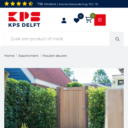
758 reviews
| klantenbeoordeling: 9.3 / 10
0
0
Houten deuren
Home
/
Assortiment
/