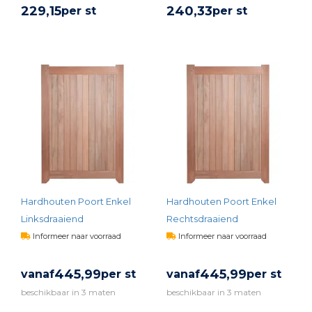
229,
15
240,
33
per st
per st
BEKIJK PRODUCT
BEKIJK PRODUCT
Hardhouten Poort Enkel
Hardhouten Poort Enkel
Linksdraaiend
Rechtsdraaiend
Informeer naar voorraad
Informeer naar voorraad
445,
99
445,
99
vanaf
per st
vanaf
per st
beschikbaar in 3 maten
beschikbaar in 3 maten