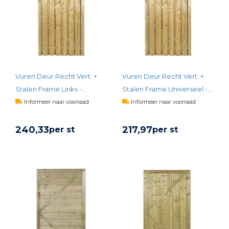
Vuren Deur Recht Vert. +
Vuren Deur Recht Vert. +
Stalen Frame Links -
Stalen Frame Universeel -
120x190
100x180
Informeer naar voorraad
Informeer naar voorraad
240,
33
217,
97
per st
per st
BEKIJK PRODUCT
BEKIJK PRODUCT