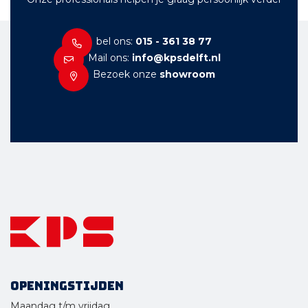
bel ons:
015 - 361 38 77
Mail ons:
info@kpsdelft.nl
Bezoek onze
showroom
Openingstijden
Maandag t/m vrijdag