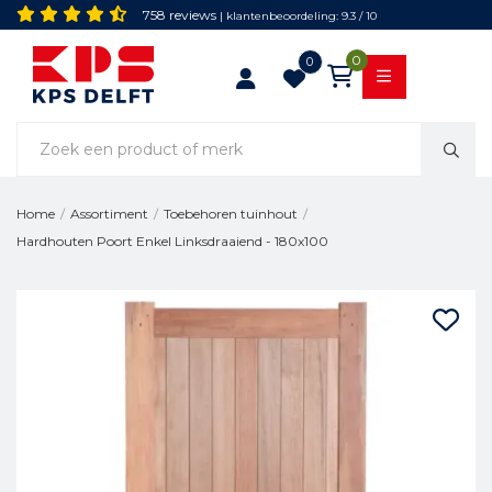
758 reviews
| klantenbeoordeling: 9.3 / 10
0
0
Home
/
Assortiment
/
Toebehoren tuinhout
/
Hardhouten Poort Enkel Linksdraaiend - 180x100