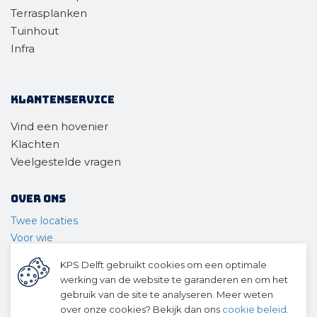
Terrasplanken
Tuinhout
Infra
Klantenservice
Vind een hovenier
Klachten
Veelgestelde vragen
Over ons
Twee locaties
Voor wie
Ons materieel
KPS Delft gebruikt cookies om een optimale
Ons team
werking van de website te garanderen en om het
Geschiedenis
gebruik van de site te analyseren. Meer weten
over onze cookies? Bekijk dan ons
cookie beleid
.
© 2026 KPS Delft