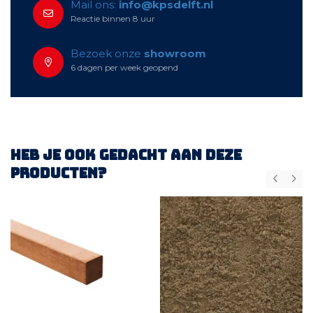
Mail ons:
info@kpsdelft.nl
Reactie binnen 8 uur
Bezoek onze
showroom
6 dagen per week geopend
Heb je ook gedacht aan deze
producten?