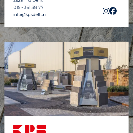
2629 HG Delft
015 - 361 38 77
info@kpsdelft.nl