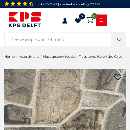
758 reviews
| klantenbeoordeling: 9.3 / 10
0
0
Flagstones Kwartsiet Oros
Home
/
Assortiment
/
Natuursteen tegels
/