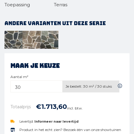
Toepassing
Terras
Andere varianten uit deze serie
Maak je keuze
Aantal m²
Je bestelt:
30
m² /
30
stuks
€
1.713,
60
Totaalprijs
incl. btw.
Levertijd:
Informeer naar levertijd
Product in het echt zien? Bezoek één van onze showtuinen