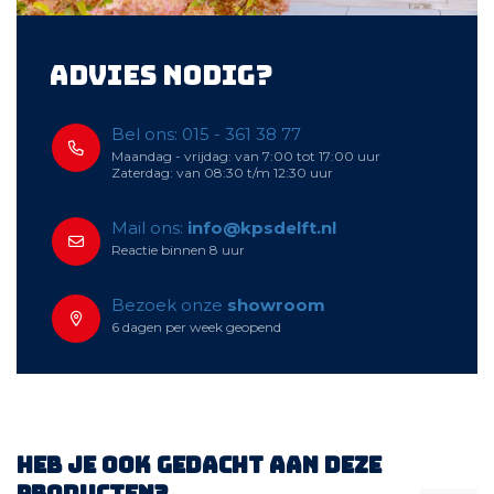
Advies nodig?
Bel ons: 015 - 361 38 77
Maandag - vrijdag: van 7:00 tot 17:00 uur
Zaterdag: van 08:30 t/m 12:30 uur
Mail ons:
info@kpsdelft.nl
Reactie binnen 8 uur
Bezoek onze
showroom
6 dagen per week geopend
Heb je ook gedacht aan deze