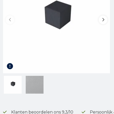
Gereedschap
Terrasplanken
Tuinhout
Infra
Klanten beoordelen ons 9,3/10
Persoonlijk