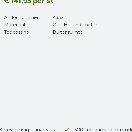
€
141,95
per st
Artikelnummer
4332
Materiaal
Oud Hollands beton
Toepassing
Buitenruimte
 & deskundig tuinadvies
3000m² aan inspirerend