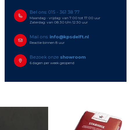
Bel ons: 015 - 361 38 77
Maandag - vrijdag: van 7:00 tot 17:00 uur
Zaterdag: van 08:30 t/m 12:30 uur
Mail ons:
info@kpsdelft.nl
Reactie binnen 8 uur
Bezoek onze
showroom
6 dagen per week geopend