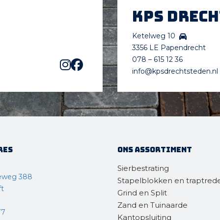
KPS Drec
Ketelweg 10
3356 LE Papendrecht
078 – 615 12 36
info@kpsdrechtsteden.nl
res
Ons assortiment
Sierbestrating
eweg 388
Stapelblokken en traptred
ft
Grind en Split
Zand en Tuinaarde
77
Kantopsluiting