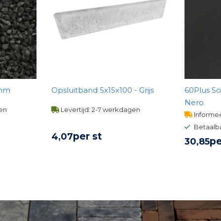
11mm
Opsluitband 5x15x100 - Grijs
60Plus So
Nero
gen
Levertijd: 2-7 werkdagen
Informee
Betaalb
per st
4,
07
pe
30,
85
UCT
BEKIJK PRODUCT
BE