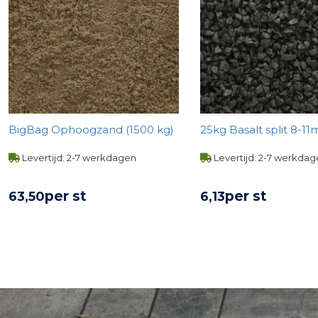
BigBag Ophoogzand (1500 kg)
25kg Basalt split 8-
Levertijd: 2-7 werkdagen
Levertijd: 2-7 werkda
per st
per st
63,
50
6,
13
BEKIJK PRODUCT
BEKIJK PROD