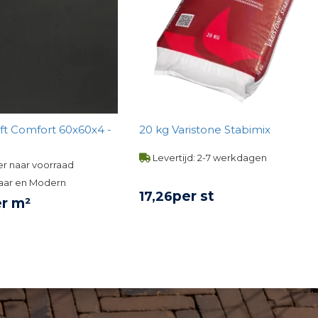
ft Comfort 60x60x4 -
20 kg Varistone Stabimix
Levertijd: 2-7 werkdagen
r naar voorraad
aar en Modern
per st
17,
26
r m²
BEKIJK PRODUCT
KIJK PRODUCT