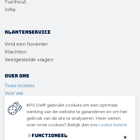
Tuinhout
Infra
Klantenservice
Vind een hovenier
Klachten
Veelgestelde vragen
Over ons
Twee locaties
Voor wie
Ons materieel
KPS Delft gebruikt cookies om een optimale
Ons team
werking van de website te garanderen en om het
Geschiedenis
gebruik van de site te analyseren. Meer weten
over onze cookies? Bekijk dan ons
cookie beleid
.
© 2026 KPS Delft
algemene voorwaarden
Functioneel