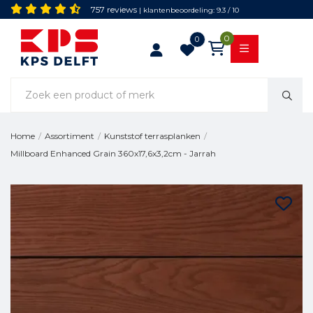
757 reviews
| klantenbeoordeling: 9.3 / 10
0
0
Home
/
Assortiment
/
Kunststof terrasplanken
/
Millboard Enhanced Grain 360x17,6x3,2cm - Jarrah