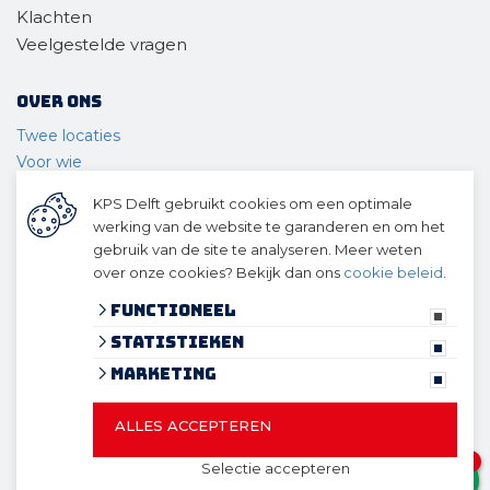
Klachten
Veelgestelde vragen
Over ons
Twee locaties
Voor wie
Ons materieel
KPS Delft gebruikt cookies om een optimale
Ons team
werking van de website te garanderen en om het
Geschiedenis
gebruik van de site te analyseren. Meer weten
over onze cookies? Bekijk dan ons
cookie beleid
.
© 2026 KPS Delft
algemene voorwaarden
Functioneel
privacy verklaring
Statistieken
cookies
Marketing
ALLES ACCEPTEREN
© 2026 KPS Delft
Website ontwikkeld door Lined
en
1
Selectie accepteren
volledig geïntegreerd met Troublefree Smart Stone