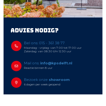
Advies nodig?
Bel ons: 015 - 361 38 77
Maandag - vrijdag: van 7:00 tot 17:00 uur
Zaterdag: van 08:30 t/m 12:30 uur
Mail ons:
info@kpsdelft.nl
Reactie binnen 8 uur
Bezoek onze
showroom
6 dagen per week geopend