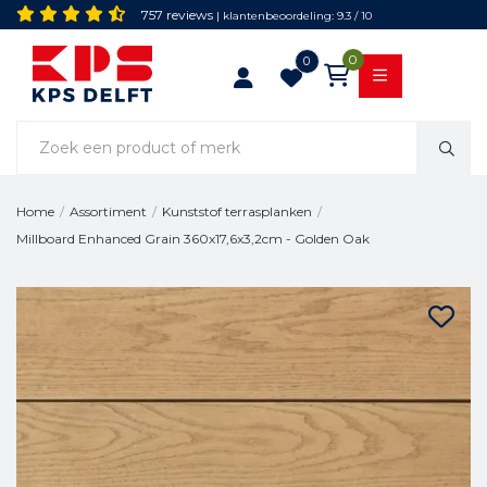
757 reviews
| klantenbeoordeling: 9.3 / 10
0
0
Home
/
Assortiment
/
Kunststof terrasplanken
/
Millboard Enhanced Grain 360x17,6x3,2cm - Golden Oak