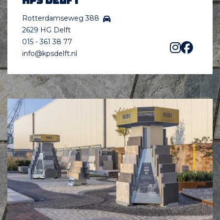
KPS Delft
Rotterdamseweg 388
2629 HG Delft
015 - 361 38 77
info@kpsdelft.nl