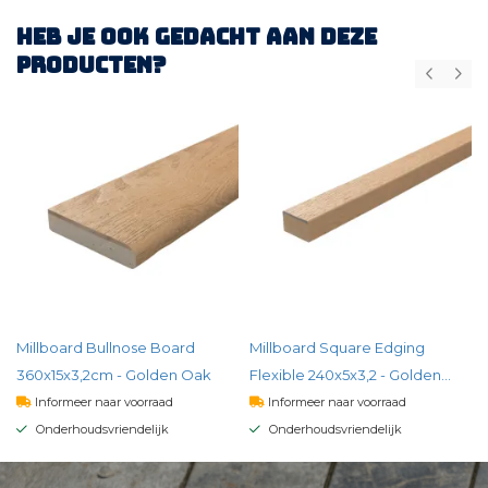
Heb je ook gedacht aan deze
producten?
Millboard Bullnose Board
Millboard Square Edging
360x15x3,2cm - Golden Oak
Flexible 240x5x3,2 - Golden
Oak
Informeer naar voorraad
Informeer naar voorraad
Onderhoudsvriendelijk
Onderhoudsvriendelijk
160,
00
127,
00
per st
per st