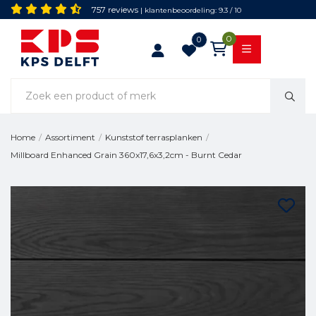
757 reviews
| klantenbeoordeling: 9.3 / 10
0
0
Home
/
Assortiment
/
Kunststof terrasplanken
/
Millboard Enhanced Grain 360x17,6x3,2cm - Burnt Cedar