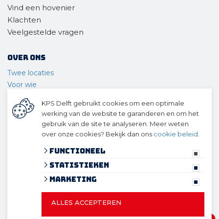
Vind een hovenier
Klachten
Veelgestelde vragen
Over ons
Twee locaties
Voor wie
Ons materieel
KPS Delft gebruikt cookies om een optimale
Ons team
werking van de website te garanderen en om het
Geschiedenis
gebruik van de site te analyseren. Meer weten
over onze cookies? Bekijk dan ons
cookie beleid
.
© 2026 KPS Delft
algemene voorwaarden
Functioneel
privacy verklaring
Statistieken
cookies
Marketing
ALLES ACCEPTEREN
© 2026 KPS Delft
Website ontwikkeld door Lined
en
1