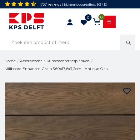
757 reviews
| klantenbeoordeling: 9.3 / 10
0
0
Home
/
Assortiment
/
Kunststof terrasplanken
/
Millboard Enhanced Grain 360x17,6x3,2cm - Antique Oak