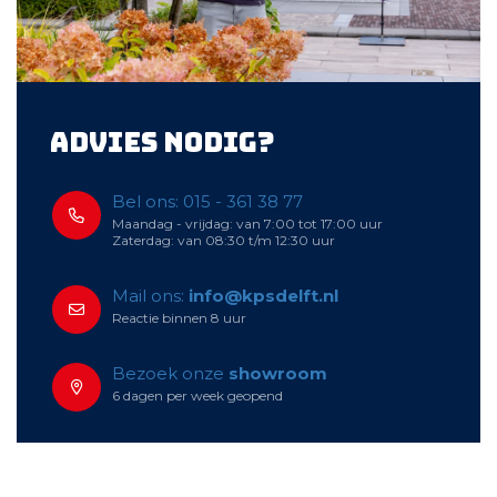
Advies nodig?
Bel ons: 015 - 361 38 77
Maandag - vrijdag: van 7:00 tot 17:00 uur
Zaterdag: van 08:30 t/m 12:30 uur
Mail ons:
info@kpsdelft.nl
Reactie binnen 8 uur
Bezoek onze
showroom
6 dagen per week geopend