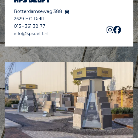
KPS Delft
Rotterdamseweg 388
2629 HG Delft
015 - 361 38 77
info@kpsdelft.nl