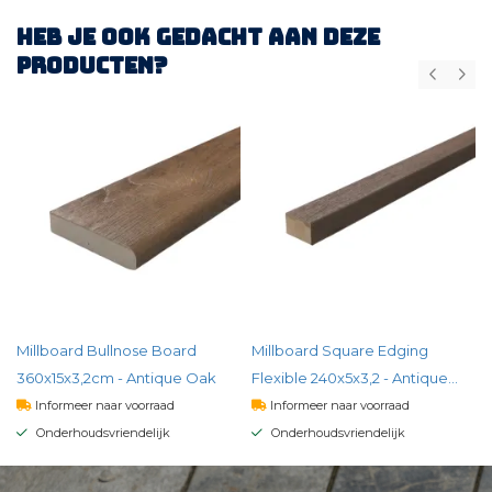
Heb je ook gedacht aan deze
producten?
Millboard Bullnose Board
Millboard Square Edging
360x15x3,2cm - Antique Oak
Flexible 240x5x3,2 - Antique
Oak
Informeer naar voorraad
Informeer naar voorraad
Onderhoudsvriendelijk
Onderhoudsvriendelijk
171,
00
137,
00
per st
per st