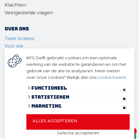
Klachten
Veelgestelde vragen
Over ons
Twee locaties
Voor wie
Ons materieel
KPS Delft gebruikt cookies om een optimale
Ons team
werking van de website te garanderen en om het
Geschiedenis
gebruik van de site te analyseren. Meer weten
over onze cookies? Bekijk dan ons
cookie beleid
.
© 2026 KPS Delft
algemene voorwaarden
Functioneel
privacy verklaring
Statistieken
cookies
Marketing
ALLES ACCEPTEREN
© 2026 KPS Delft
Website ontwikkeld door Lined
en
1
Selectie accepteren
volledig geïntegreerd met Troublefree Smart Stone