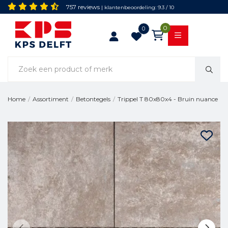
757 reviews
| klantenbeoordeling: 9.3 / 10
0
0
Trippel T 80x80x4 - Bruin nuance
Home
/
Assortiment
/
Betontegels
/