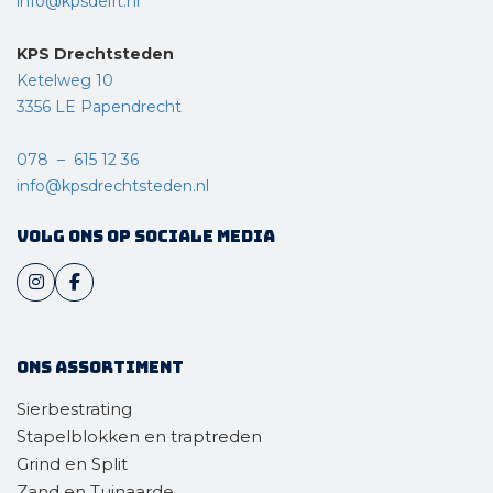
info@kpsdelft.nl
KPS Drechtsteden
Ketelweg 10
3356 LE Papendrecht
078 – 615 12 36
info@kpsdrechtsteden.nl
Volg ons op sociale media
Ons assortiment
Sierbestrating
Stapelblokken en traptreden
Grind en Split
Zand en Tuinaarde