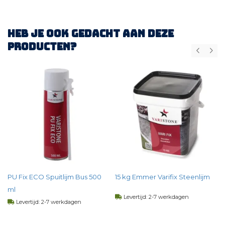
Heb je ook gedacht aan deze
producten?
)
PU Fix ECO Spuitlijm Bus 500
15 kg Emmer Varifix Steenlijm
ml
Levertijd: 2-7 werkdagen
Levertijd: 2-7 werkdagen
35,
20
per st