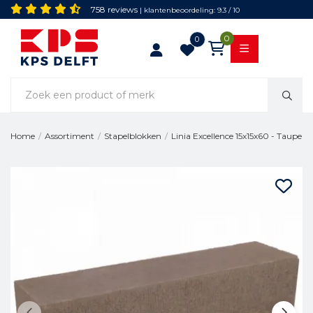
758 reviews
| klantenbeoordeling: 9.3 / 10
0
0
Linia Excellence 15x15x60 - Taupe
Home
/
Assortiment
/
Stapelblokken
/