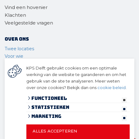
Vind een hovenier
Klachten
Veelgestelde vragen
Over ons
Twee locaties
Voor wie
Ons materieel
KPS Delft gebruikt cookies om een optimale
Ons team
werking van de website te garanderen en om het
Geschiedenis
gebruik van de site te analyseren. Meer weten
over onze cookies? Bekijk dan ons
cookie beleid
.
© 2026 KPS Delft
algemene voorwaarden
Functioneel
privacy verklaring
Statistieken
cookies
Marketing
ALLES ACCEPTEREN
© 2026 KPS Delft
Website ontwikkeld door Lined
en