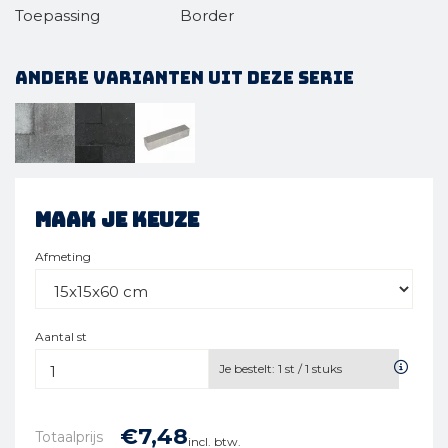
Toepassing
Border
Andere varianten uit deze serie
Maak je keuze
Afmeting
Aantal st
Je bestelt:
1
st /
1
stuks
€
7,
48
Totaalprijs
incl. btw.