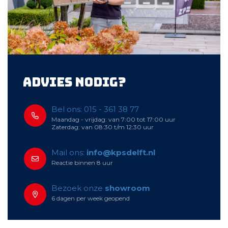
Advies nodig?
Bel ons: 015 - 361 38 77
Maandag - vrijdag: van 7:00 tot 17:00 uur
Zaterdag: van 08:30 t/m 12:30 uur
Mail ons:
info@kpsdelft.nl
Reactie binnen 8 uur
Bezoek onze
showroom
6 dagen per week geopend