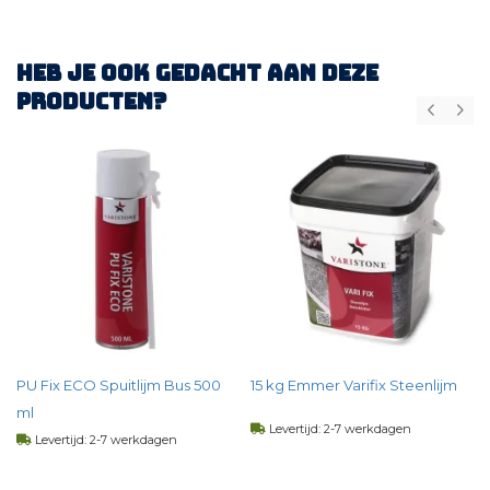
Heb je ook gedacht aan deze
producten?
)
PU Fix ECO Spuitlijm Bus 500
15 kg Emmer Varifix Steenlijm
ml
Levertijd: 2-7 werkdagen
Levertijd: 2-7 werkdagen
35,
20
per st