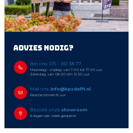
Advies nodig?
Bel ons: 015 - 361 38 77
Maandag - vrijdag: van 7:00 tot 17:00 uur
Zaterdag: van 08:30 t/m 12:30 uur
Mail ons:
info@kpsdelft.nl
Reactie binnen 8 uur
Bezoek onze
showroom
6 dagen per week geopend