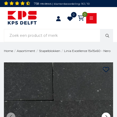
758 reviews
| klantenbeoordeling: 9.3 / 10
0
0
Linia Excellence 15x15x60 - Nero
Home
/
Assortiment
/
Stapelblokken
/