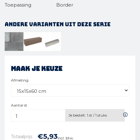
Toepassing
Border
Andere varianten uit deze serie
Maak je keuze
Afmeting
Aantal st
Je bestelt:
1
st /
1
stuks
€
5,
93
Totaalprijs
incl. btw.