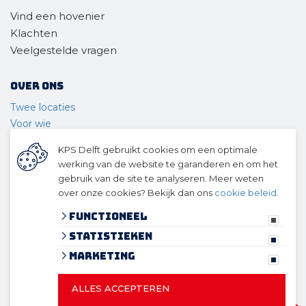
Vind een hovenier
Klachten
Veelgestelde vragen
Over ons
Twee locaties
Voor wie
Ons materieel
KPS Delft gebruikt cookies om een optimale
Ons team
werking van de website te garanderen en om het
Geschiedenis
gebruik van de site te analyseren. Meer weten
over onze cookies? Bekijk dan ons
cookie beleid
.
© 2026 KPS Delft
algemene voorwaarden
Functioneel
privacy verklaring
Statistieken
cookies
Marketing
ALLES ACCEPTEREN
© 2026 KPS Delft
Website ontwikkeld door Lined
en