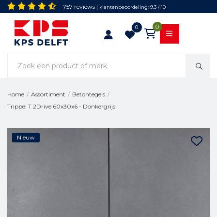
757 reviews
| klantenbeoordeling: 9.3 / 10
0
0
Home
/
Assortiment
/
Betontegels
/
Trippel T 2Drive 60x30x6 - Donkergrijs
Nieuw