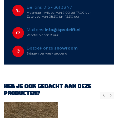
Bel ons: 015 - 361 38 77
Maandag - vrijdag: van 7:00 tot 17:00 uur
Zaterdag: van 08:30 t/m 12:30 uur
Mail ons:
info@kpsdelft.nl
Reactie binnen 8 uur
Bezoek onze
showroom
6 dagen per week geopend
Heb je ook gedacht aan deze
producten?