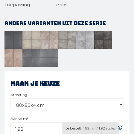
Toepassing
Terras
Andere varianten uit deze serie
Maak je keuze
Afmeting
Aantal m²
Je bestelt:
1.92
m² /
1.92
stuks