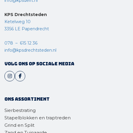
info@kpsdelft.nl
KPS Drechtsteden
Ketelweg 10
3356 LE Papendrecht
078 – 615 12 36
info@kpsdrechtsteden.nl
Volg ons op sociale media
Ons assortiment
Sierbestrating
Stapelblokken en traptreden
Grind en Split
Zand en Tuinaarde