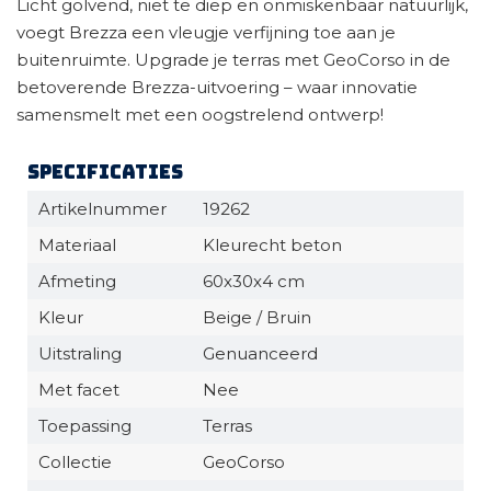
Licht golvend, niet te diep en onmiskenbaar natuurlijk,
voegt Brezza een vleugje verfijning toe aan je
buitenruimte. Upgrade je terras met GeoCorso in de
betoverende Brezza-uitvoering – waar innovatie
samensmelt met een oogstrelend ontwerp!
Specificaties
Artikelnummer
19262
Materiaal
Kleurecht beton
Afmeting
60x30x4 cm
Kleur
Beige / Bruin
Uitstraling
Genuanceerd
Met facet
Nee
Toepassing
Terras
Collectie
GeoCorso