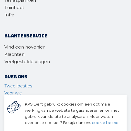
Terrasplanken
Tuinhout
Infra
Klantenservice
Vind een hovenier
Klachten
Veelgestelde vragen
Over ons
Twee locaties
Voor wie
Ons materieel
KPS Delft gebruikt cookies om een optimale
Ons team
werking van de website te garanderen en om het
Geschiedenis
gebruik van de site te analyseren. Meer weten
over onze cookies? Bekijk dan ons
cookie beleid
.
© 2026 KPS Delft