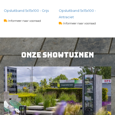
Opsluitband 5x15x100 - Grijs
Opsluitband 5x15x100 -
Antraciet
Informeer naar voorraad
Informeer naar voorraad
4,
07
per st
4,
64
per st
BEKIJK PRODUCT
Onze showtuinen
BEKIJK PRODUCT