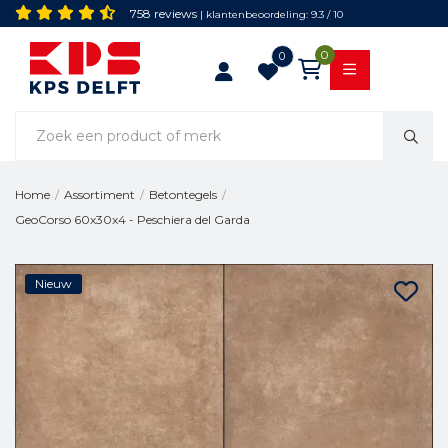
758 reviews
| klantenbeoordeling: 9.3 / 10
0
0
Home
/
Assortiment
/
Betontegels
/
GeoCorso 60x30x4 - Peschiera del Garda
Nieuw