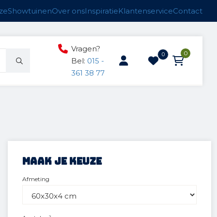
ze
Showtuinen
Over ons
Inspiratie
Klantenservice
Contact
Vragen?
0
0
Bel:
015 -
361 38 77
ucten
n
anken
Maak je keuze
Afmeting