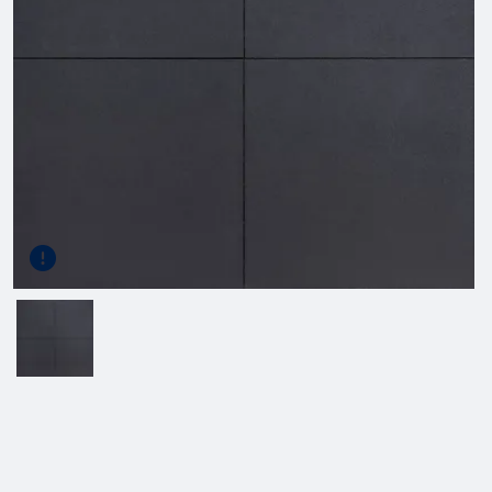
Gereedschap
Terrasplanken
Tuinhout
Infra