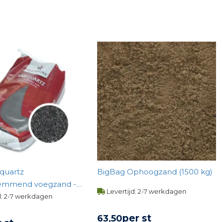
iquartz
BigBag Ophoogzand (1500 kg)
emmend voegzand -
Levertijd: 2-7 werkdagen
d: 2-7 werkdagen
per st
63,
50