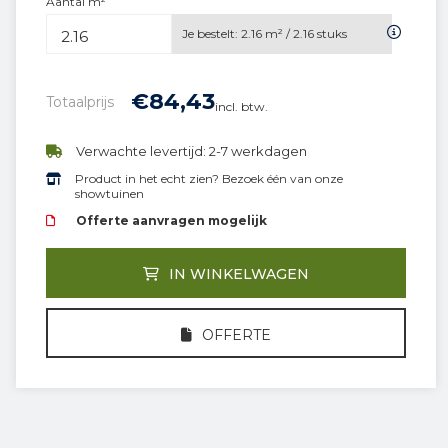
Aantal m²
Je bestelt:
2.16
m² /
2.16
stuks
€
84,
43
Totaalprijs
incl. btw.
Verwachte levertijd: 2-7 werkdagen
Product in het echt zien? Bezoek één van onze
showtuinen
Offerte aanvragen mogelijk
IN WINKELWAGEN
OFFERTE