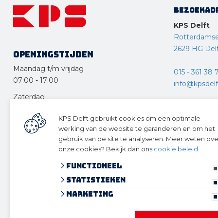
Bezoekad
KPS Delft
Rotterdams
2629 HG Del
Openingstijden
Maandag t/m vrijdag
015 - 361 38 
07:00
-
17:00
info@kpsdelft
Zaterdag
KPS Drecht
08:30
-
12:30
KPS Delft gebruikt cookies om een optimale
Ketelweg 10
Zondag en feestdagen
werking van de website te garanderen en om het
3356 LE Pap
gesloten
gebruik van de site te analyseren. Meer weten ove
onze cookies? Bekijk dan ons
cookie beleid
.
078 – 615 12
Functioneel
info@kpsdre
Statistieken
Volg ons 
Marketing