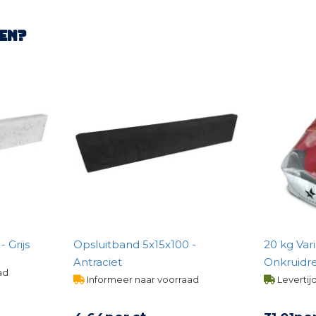
en?
 Grijs
Opsluitband 5x15x100 -
20 kg Var
Antraciet
Onkruidr
ad
Basalt
Informeer naar voorraad
Levertij