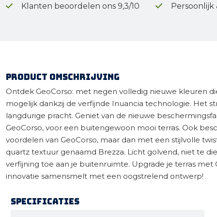
Klanten beoordelen ons 9,3/10
Persoonlijk
Product omschrijving
Ontdek GeoCorso: met negen volledig nieuwe kleuren d
mogelijk dankzij de verfijnde Inuancia technologie. Het s
langdurige pracht. Geniet van de nieuwe beschermingsfa
GeoCorso, voor een buitengewoon mooi terras. Ook beschi
voordelen van GeoCorso, maar dan met een stijlvolle twi
quartz textuur genaamd Brezza. Licht golvend, niet te di
verfijning toe aan je buitenruimte. Upgrade je terras me
innovatie samensmelt met een oogstrelend ontwerp!
Specificaties