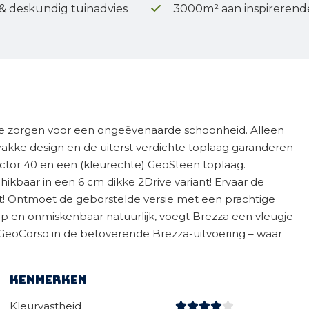
 & deskundig tuinadvies
3000m² aan inspirerend
ie zorgen voor een ongeëvenaarde schoonheid. Alleen
trakke design en de uiterst verdichte toplaag garanderen
ctor 40 en een (kleurechte) GeoSteen toplaag.
kbaar in een 6 cm dikke 2Drive variant! Ervaar de
st! Ontmoet de geborstelde versie met een prachtige
ep en onmiskenbaar natuurlijk, voegt Brezza een vleugje
t GeoCorso in de betoverende Brezza-uitvoering – waar
Kenmerken
Kleurvastheid