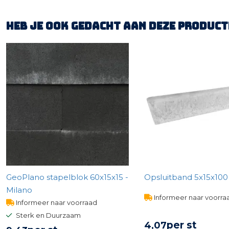
Heb je ook gedacht aan deze product
GeoPlano stapelblok 60x15x15 -
Opsluitband 5x15x100 -
Milano
Informeer naar voorra
Informeer naar voorraad
Sterk en Duurzaam
per st
4,
07