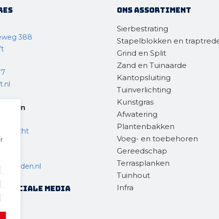
res
Ons assortiment
Sierbestrating
eweg 388
Stapelblokken en traptred
ft
Grind en Split
Zand en Tuinaarde
77
Kantopsluiting
.nl
Tuinverlichting
Kunstgras
steden
Afwatering
Plantenbakken
endrecht
Voeg- en toebehoren
r
Gereedschap
 36
Terrasplanken
chtsteden.nl
Tuinhout
Infra
op sociale media