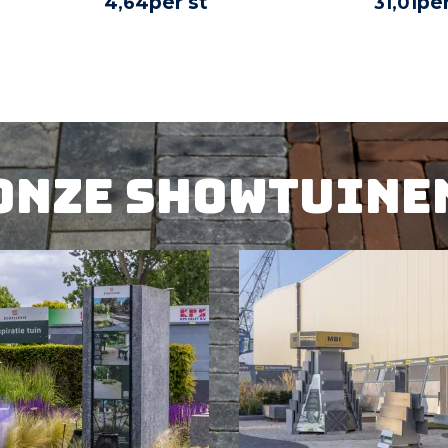
per st
per
4,
64
31,
01
UCT
BEKIJK PRODUCT
BE
Onze showtuine