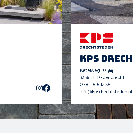
KPS Drec
Ketelweg 10
3356 LE Papendrecht
078 – 615 12 36
info@kpsdrechtsteden.nl