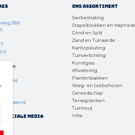
res
Ons assortiment
Sierbestrating
eweg 388
Stapelblokken en traptred
ft
Grind en Split
Zand en Tuinaarde
77
Kantopsluiting
.nl
Tuinverlichting
Kunstgras
steden
Afwatering
Plantenbakken
endrecht
Voeg- en toebehoren
r
Gereedschap
 36
Terrasplanken
chtsteden.nl
Tuinhout
Infra
op sociale media