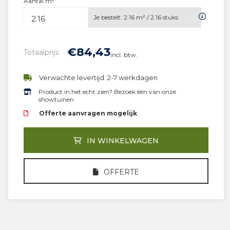
Aantal m²
Je bestelt:
2.16
m² /
2.16
stuks
€
84,
43
Totaalprijs
incl. btw.
Verwachte levertijd: 2-7 werkdagen
Product in het echt zien? Bezoek één van onze
showtuinen
Offerte aanvragen mogelijk
IN WINKELWAGEN
OFFERTE