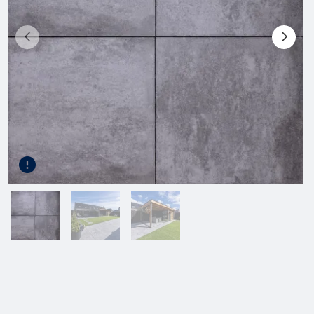
Gereedschap
Terrasplanken
Tuinhout
Infra