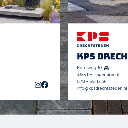
KPS Drec
Ketelweg 10
3356 LE Papendrecht
078 – 615 12 36
info@kpsdrechtsteden.nl