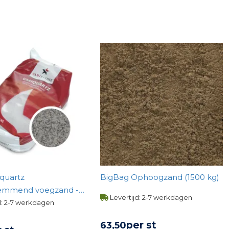
iquartz
BigBag Ophoogzand (1500 kg)
emmend voegzand -
Levertijd: 2-7 werkdagen
d: 2-7 werkdagen
per st
63,
50