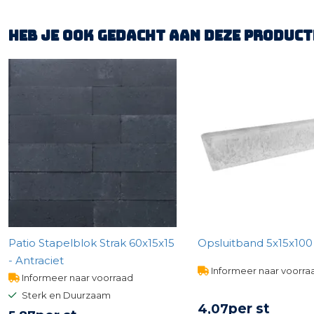
Heb je ook gedacht aan deze product
Patio Stapelblok Strak 60x15x15
Opsluitband 5x15x100 -
- Antraciet
Informeer naar voorra
Informeer naar voorraad
Sterk en Duurzaam
per st
4,
07