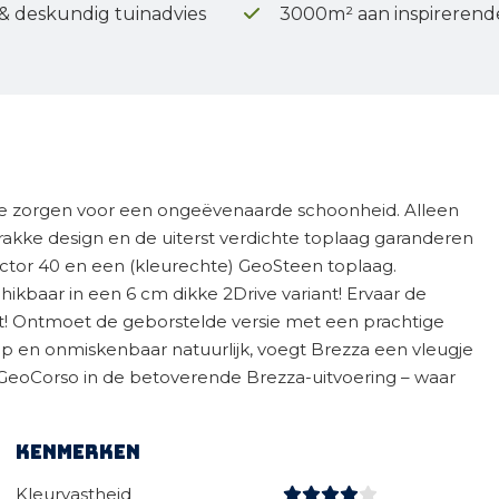
 & deskundig tuinadvies
3000m² aan inspirerend
ie zorgen voor een ongeëvenaarde schoonheid. Alleen
trakke design en de uiterst verdichte toplaag garanderen
ctor 40 en een (kleurechte) GeoSteen toplaag.
kbaar in een 6 cm dikke 2Drive variant! Ervaar de
st! Ontmoet de geborstelde versie met een prachtige
ep en onmiskenbaar natuurlijk, voegt Brezza een vleugje
t GeoCorso in de betoverende Brezza-uitvoering – waar
Kenmerken
Kleurvastheid