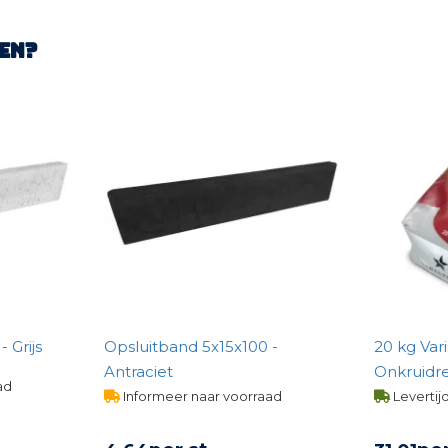
en?
 Grijs
Opsluitband 5x15x100 -
20 kg Var
Antraciet
Onkruidr
ad
Steengrijs
Informeer naar voorraad
Levertij