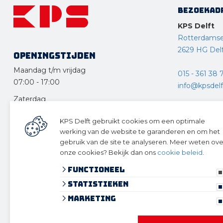
Bezoekad
KPS Delft
Rotterdams
2629 HG Del
Openingstijden
Maandag t/m vrijdag
015 - 361 38 
07:00
-
17:00
info@kpsdelft
Zaterdag
KPS Drecht
08:30
-
12:30
KPS Delft gebruikt cookies om een optimale
Ketelweg 10
Zondag en feestdagen
werking van de website te garanderen en om het
3356 LE Pap
gesloten
gebruik van de site te analyseren. Meer weten ove
onze cookies? Bekijk dan ons
cookie beleid
.
078 – 615 12
Functioneel
info@kpsdre
Statistieken
Volg ons 
Marketing