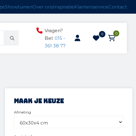
ze
Showtuinen
Over ons
Inspiratie
Klantenservice
Contact
Vragen?
0
0
Bel:
015 -
361 38 77
ucten
n
anken
Maak je keuze
Afmeting