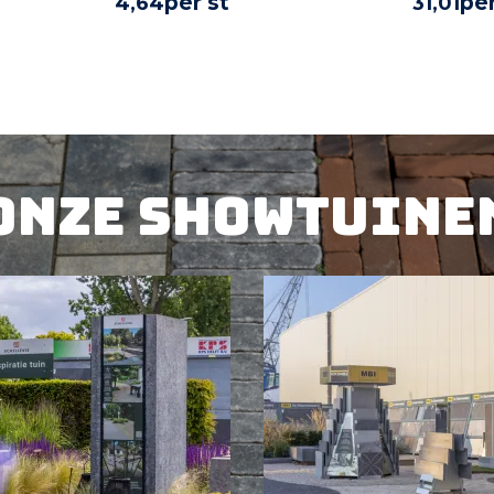
per st
per
4,
64
31,
01
UCT
BEKIJK PRODUCT
BE
Onze showtuine