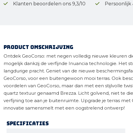
Klanten beoordelen ons 9,3/10
Persoonlijk
Product omschrijving
Ontdek GeoCorso: met negen volledig nieuwe kleuren d
mogelijk dankzij de verfijnde Inuancia technologie. Het s
langdurige pracht. Geniet van de nieuwe beschermingsfa
GeoCorso, voor een buitengewoon mooi terras. Ook beschi
voordelen van GeoCorso, maar dan met een stijlvolle twi
quartz textuur genaamd Brezza. Licht golvend, niet te di
verfijning toe aan je buitenruimte. Upgrade je terras me
innovatie samensmelt met een oogstrelend ontwerp!
Specificaties