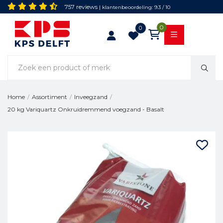
757 reviews
| klantenbeoordeling: 9.3 / 10
0
0
Home
/
Assortiment
/
Inveegzand
/
20 kg Variquartz Onkruidremmend voegzand - Basalt