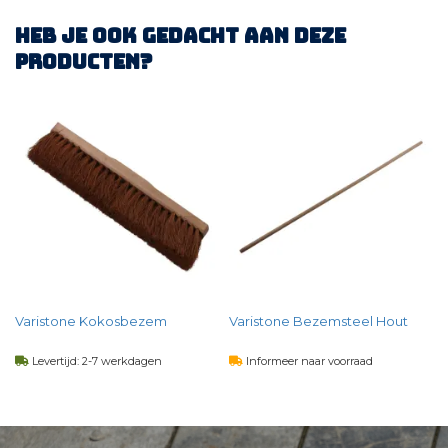
Heb je ook gedacht aan deze
producten?
Varistone Kokosbezem
Varistone Bezemsteel Hout
Levertijd: 2-7 werkdagen
Informeer naar voorraad
18,
85
9,
74
per st
per st