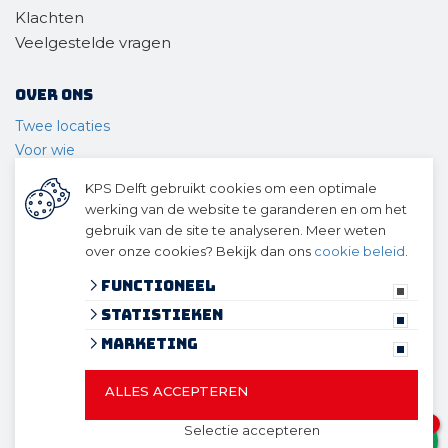
Klachten
Veelgestelde vragen
Over ons
Twee locaties
Voor wie
Ons materieel
KPS Delft gebruikt cookies om een optimale
Ons team
werking van de website te garanderen en om het
Geschiedenis
gebruik van de site te analyseren. Meer weten
over onze cookies? Bekijk dan ons
cookie beleid
.
© 2026 KPS Delft
algemene voorwaarden
Functioneel
privacy verklaring
Statistieken
cookies
Marketing
ALLES ACCEPTEREN
© 2026 KPS Delft
Website ontwikkeld door Lined
en
1
Selectie accepteren
volledig geïntegreerd met Troublefree Smart Stone