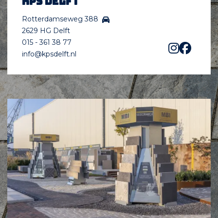
KPS Delft
Rotterdamseweg 388
2629 HG Delft
015 - 361 38 77
info@kpsdelft.nl