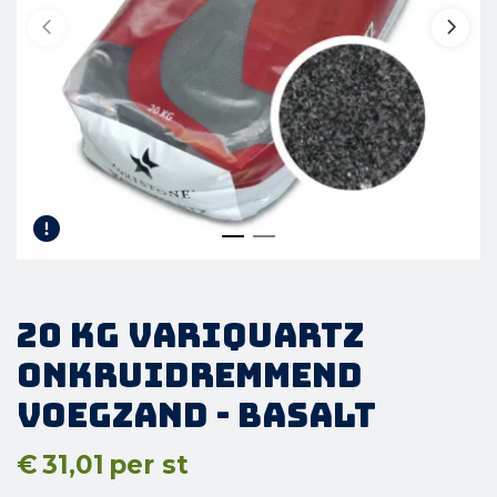
20 kg Variquartz
Onkruidremmend
voegzand - Basalt
€
31,01
per st