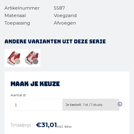
Artikelnummer
5587
Materiaal
Voegzand
Toepassing
Afvoegen
Andere varianten uit deze serie
Maak je keuze
Aantal st
Je bestelt:
1
st /
1
stuks
€
31,
01
Totaalprijs
incl. btw.