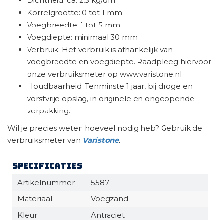
Dichtheid: ca. 2,5 kg/dm³
Korrelgrootte: 0 tot 1 mm
Voegbreedte: 1 tot 5 mm
Voegdiepte: minimaal 30 mm
Verbruik: Het verbruik is afhankelijk van
voegbreedte en voegdiepte. Raadpleeg hiervoor
onze verbruiksmeter op www.varistone.nl
Houdbaarheid: Tenminste 1 jaar, bij droge en
vorstvrije opslag, in originele en ongeopende
verpakking.
Wil je precies weten hoeveel nodig heb? Gebruik de
verbruiksmeter van
Varistone
.
Specificaties
Artikelnummer
5587
Materiaal
Voegzand
Kleur
Antraciet