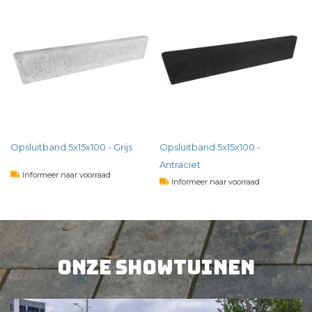
)
Opsluitband 5x15x100 - Grijs
Opsluitband 5x15x100 -
Antraciet
Informeer naar voorraad
Informeer naar voorraad
4,
07
per st
4,
64
per st
BEKIJK PRODUCT
Onze showtuinen
BEKIJK PRODUCT