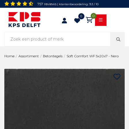
757 reviews
| klantenbeoordeling: 9.3 / 10
0
0
Soft Comfort WF 5x20x7 - Nero
Home
/
Assortiment
/
Betontegels
/