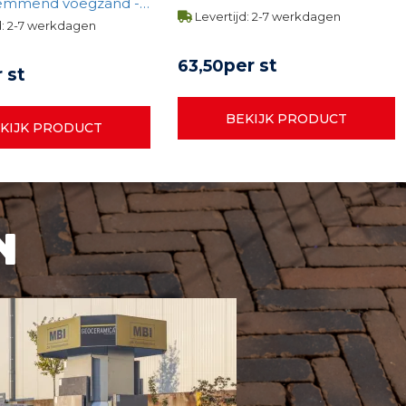
emmend voegzand -
Levertijd: 2-7 werkdagen
d: 2-7 werkdagen
per st
63,
50
 st
BEKIJK PRODUCT
KIJK PRODUCT
n