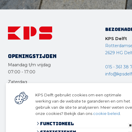
Bezoekad
KPS Delft
Rotterdams
2629 HG Del
Openingstijden
Maandag t/m vrijdag
015 - 361 38 
07:00
-
17:00
info@kpsdelft
Zaterdag
KPS Drecht
08:30
-
12:30
KPS Delft gebruikt cookies om een optimale
Ketelweg 10
Zondag en feestdagen
werking van de website te garanderen en om het
3356 LE Pap
gesloten
gebruik van de site te analyseren. Meer weten ove
onze cookies? Bekijk dan ons
cookie beleid
.
078 – 615 12
Functioneel
info@kpsdre