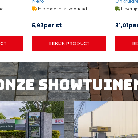
Nero
Onkruidr
Steengrijs
ad
Informeer naar voorraad
Levertij
per st
per
5,
93
31,
01
UCT
BEKIJK PRODUCT
BE
Onze showtuine