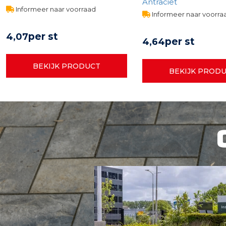
Antraciet
Informeer naar voorraad
Informeer naar voorra
per st
4,
07
per st
4,
64
BEKIJK PRODUCT
BEKIJK PROD