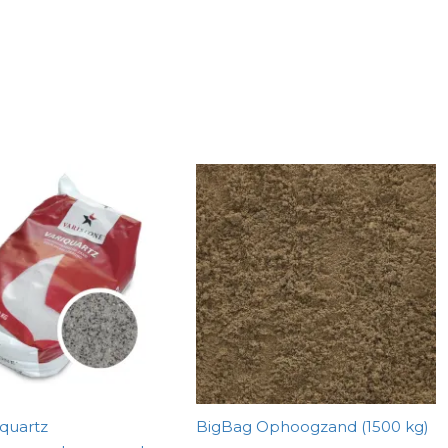
iquartz
BigBag Ophoogzand (1500 kg)