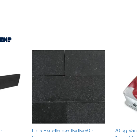
en?
 -
Linia Excellence 15x15x60 -
20 kg Var