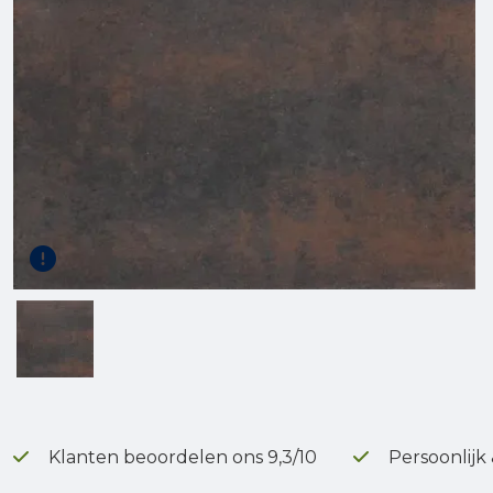
Gereedschap
Terrasplanken
Tuinhout
Infra
Klanten beoordelen ons 9,3/10
Persoonlijk