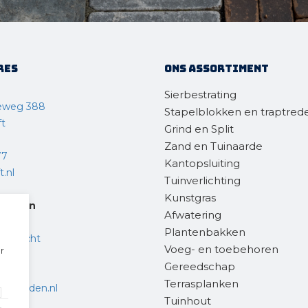
res
Ons assortiment
Sierbestrating
eweg 388
Stapelblokken en traptred
ft
Grind en Split
Zand en Tuinaarde
77
Kantopsluiting
.nl
Tuinverlichting
Kunstgras
steden
Afwatering
Plantenbakken
endrecht
Voeg- en toebehoren
r
Gereedschap
 36
Terrasplanken
chtsteden.nl
Tuinhout