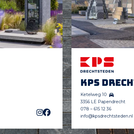
KPS Drec
Ketelweg 10
3356 LE Papendrecht
078 – 615 12 36
info@kpsdrechtsteden.nl