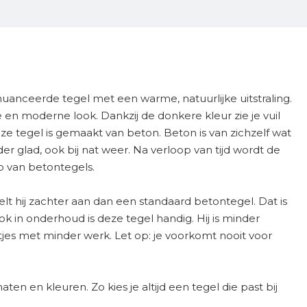
uanceerde tegel met een warme, natuurlijke uitstraling.
e en moderne look. Dankzij de donkere kleur zie je vuil
Deze tegel is gemaakt van beton. Beton is van zichzelf wat
er glad, ook bij nat weer. Na verloop van tijd wordt de
ap van betontegels.
lt hij zachter aan dan een standaard betontegel. Dat is
 Ook in onderhoud is deze tegel handig. Hij is minder
netjes met minder werk. Let op: je voorkomt nooit voor
ten en kleuren. Zo kies je altijd een tegel die past bij