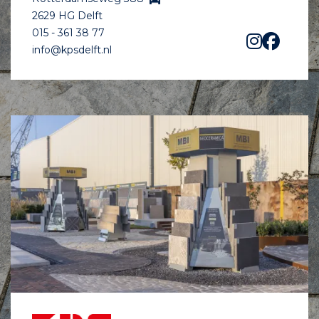
2629 HG Delft
015 - 361 38 77
info@kpsdelft.nl