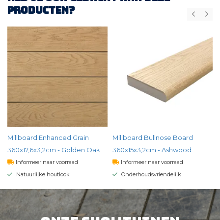
producten?
Millboard Enhanced Grain
Millboard Bullnose Board
360x17,6x3,2cm - Golden Oak
360x15x3,2cm - Ashwood
Informeer naar voorraad
Informeer naar voorraad
Natuurlijke houtlook
Onderhoudsvriendelijk
147,
00
171,
00
per st
per st
BEKIJK PRODUCT
BEKIJK PRODUCT