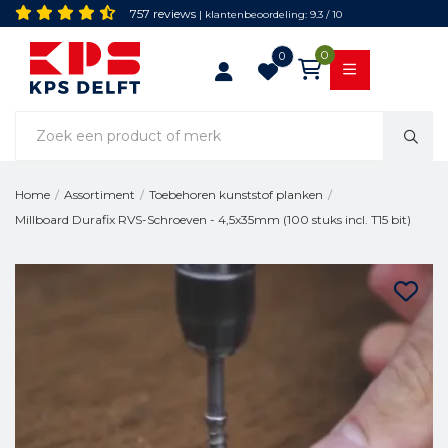
757 reviews
| klantenbeoordeling: 9.3 / 10
0
0
Home
/
Assortiment
/
Toebehoren kunststof planken
/
Millboard Durafix RVS-Schroeven - 4,5x35mm (100 stuks incl. T15 bit)