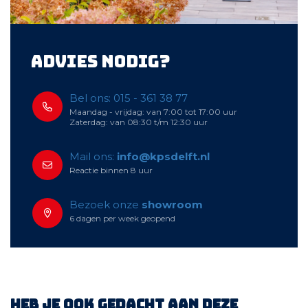
Advies nodig?
Bel ons: 015 - 361 38 77
Maandag - vrijdag: van 7:00 tot 17:00 uur
Zaterdag: van 08:30 t/m 12:30 uur
Mail ons:
info@kpsdelft.nl
Reactie binnen 8 uur
Bezoek onze
showroom
6 dagen per week geopend
Heb je ook gedacht aan deze