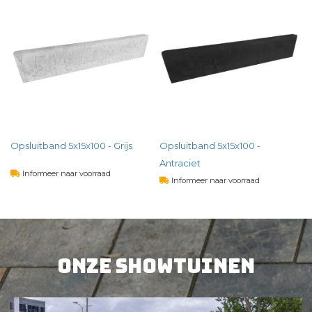
)
Opsluitband 5x15x100 - Grijs
Opsluitband 5x15x100 -
Antraciet
Informeer naar voorraad
Informeer naar voorraad
4,
07
per st
4,
64
per st
BEKIJK PRODUCT
Onze showtuinen
BEKIJK PRODUCT