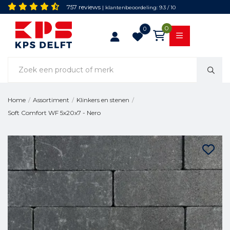
757 reviews
| klantenbeoordeling: 9.3 / 10
0
0
Home
/
Assortiment
/
Klinkers en stenen
/
Soft Comfort WF 5x20x7 - Nero