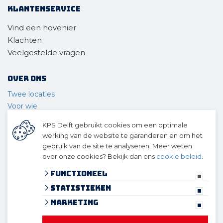
Klantenservice
Vind een hovenier
Klachten
Veelgestelde vragen
Over ons
Twee locaties
Voor wie
Ons materieel
KPS Delft gebruikt cookies om een optimale
Ons team
werking van de website te garanderen en om het
Geschiedenis
gebruik van de site te analyseren. Meer weten
over onze cookies? Bekijk dan ons
cookie beleid
.
© 2026 KPS Delft
algemene voorwaarden
Functioneel
privacy verklaring
Statistieken
cookies
Marketing