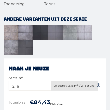
Toepassing
Terras
Andere varianten uit deze serie
Maak je keuze
Aantal m²
Je bestelt:
2.16
m² /
2.16
stuks
€
84,
43
Totaalprijs
incl. btw.