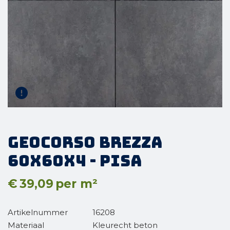
GeoCorso Brezza
60x60x4 - Pisa
€
39,09
per m²
Artikelnummer
16208
Materiaal
Kleurecht beton