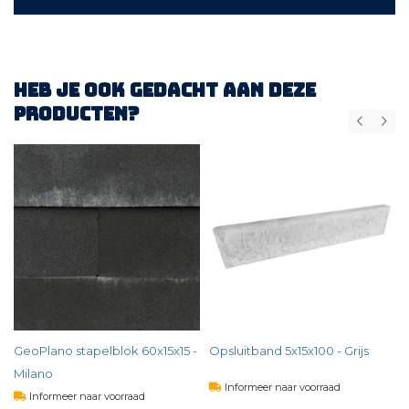
Heb je ook gedacht aan deze
producten?
)
GeoPlano stapelblok 60x15x15 -
Opsluitband 5x15x100 - Grijs
Milano
Informeer naar voorraad
Informeer naar voorraad