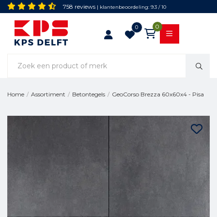
758 reviews
| klantenbeoordeling: 9.3 / 10
0
0
GeoCorso Brezza 60x60x4 - Pisa
Home
/
Assortiment
/
Betontegels
/