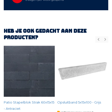
Heb je ook gedacht aan deze
producten?
)
Patio Stapelblok Strak 60x15x15
Opsluitband 5x15x100 - Grijs
- Antraciet