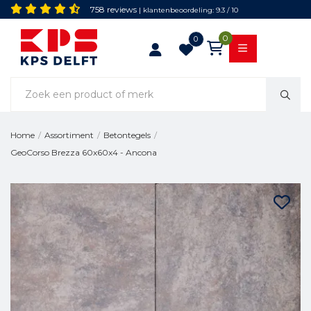
758 reviews
| klantenbeoordeling: 9.3 / 10
0
0
Home
/
Assortiment
/
Betontegels
/
GeoCorso Brezza 60x60x4 - Ancona