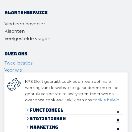
Klantenservice
Vind een hovenier
Klachten
Veelgestelde vragen
Over ons
Twee locaties
Voor wie
Ons materieel
KPS Delft gebruikt cookies om een optimale
Ons team
werking van de website te garanderen en om het
Geschiedenis
gebruik van de site te analyseren. Meer weten
over onze cookies? Bekijk dan ons
cookie beleid
.
© 2026 KPS Delft
algemene voorwaarden
Functioneel
privacy verklaring
Statistieken
cookies
Marketing