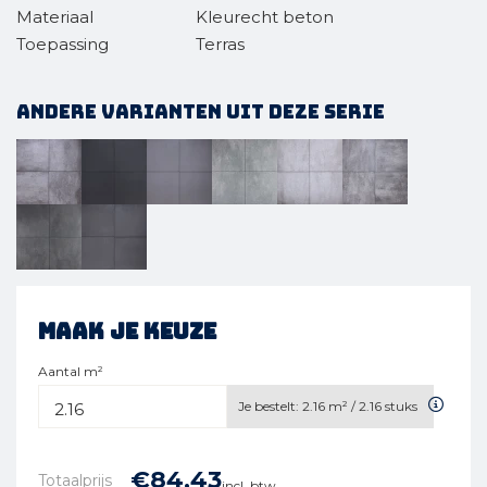
Materiaal
Kleurecht beton
Toepassing
Terras
Andere varianten uit deze serie
Maak je keuze
Aantal m²
Je bestelt:
2.16
m² /
2.16
stuks
€
84,
43
Totaalprijs
incl. btw.