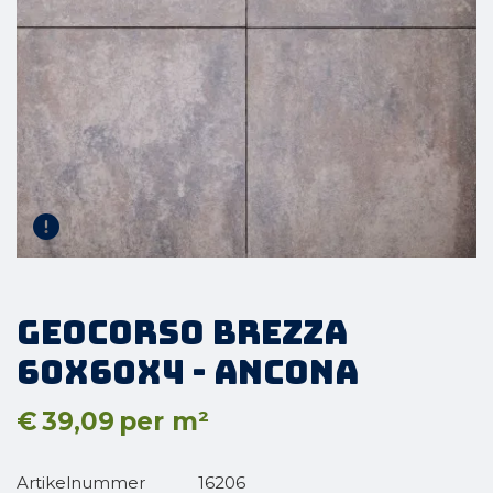
GeoCorso Brezza
60x60x4 - Ancona
€
39,09
per m²
Artikelnummer
16206