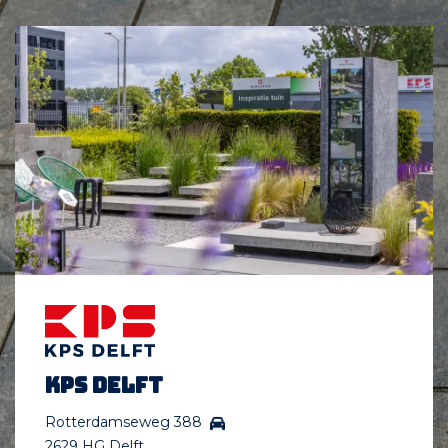
KPS Delft
Rotterdamseweg 388
2629 HG Delft