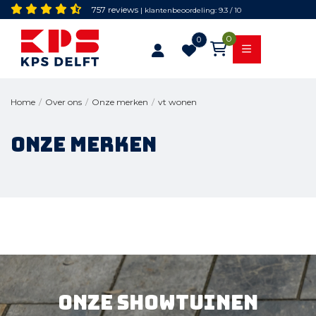
757 reviews
| klantenbeoordeling: 9.3 / 10
0
0
vt wonen
Home
/
Over ons
/
Onze merken
/
Onze merken
Onze showtuinen