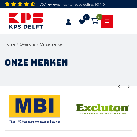
757 reviews
| klantenbeoordeling: 9.3 / 10
0
0
Onze merken
Home
/
Over ons
/
Onze merken