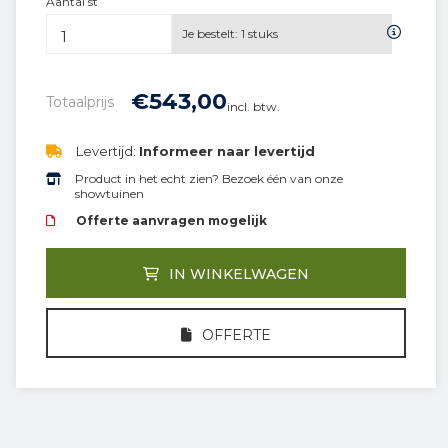
Aantal st
Je bestelt:
1
stuks
€
543,
00
Totaalprijs
incl. btw.
Levertijd:
Informeer naar levertijd
Product in het echt zien? Bezoek één van onze
showtuinen
Offerte aanvragen mogelijk
IN WINKELWAGEN
OFFERTE