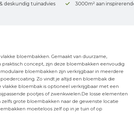
 & deskundig tuinadvies
3000m² aan inspirerend
ire vlakke bloembakken. Gemaakt van duurzame,
 praktisch concept, zijn deze bloembakken eenvoudig
 modulaire bloembakken zijn verkrijgbaar in meerdere
e poedercoating. Zo vindt je altijd een bloembak die
ire vlakke bloembak is optioneel verkrijgbaar met een
ijpassende pootjes of zwenkwielen.De losse elementen
n zelfs grote bloembakken naar de gewenste locatie
bakken moeiteloos zelf op in je tuin of op