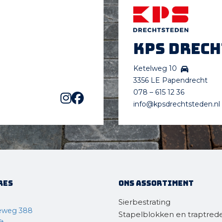
KPS Drec
Ketelweg 10
3356 LE Papendrecht
078 – 615 12 36
info@kpsdrechtsteden.nl
res
Ons assortiment
Sierbestrating
eweg 388
Stapelblokken en traptred