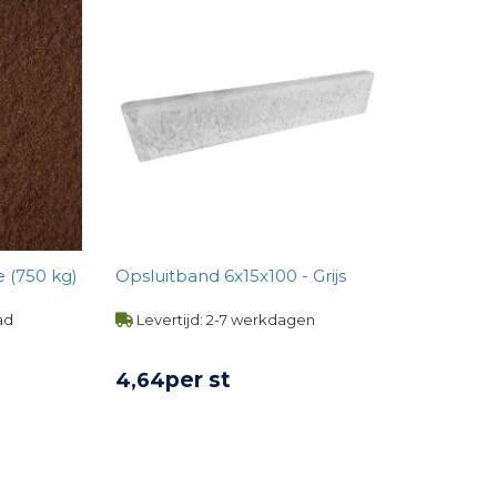
 (750 kg)
Opsluitband 6x15x100 - Grijs
ad
Levertijd: 2-7 werkdagen
per st
4,
64
UCT
BEKIJK PRODUCT