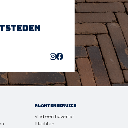
htsteden
Klantenservice
Vind een hovenier
en
Klachten