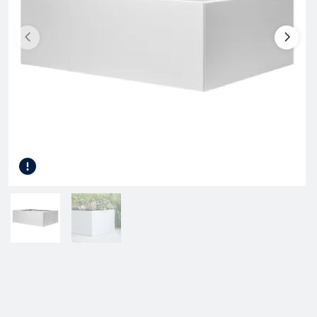
Gereedschap
Terrasplanken
Tuinhout
Infra