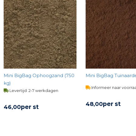
Mini BigBag Ophoogzand (750
Mini BigBag Tuinaarde
kg)
Informeer naar voorra
Levertijd: 2-7 werkdagen
per st
48,
00
per st
46,
00
BEKIJK PROD
BEKIJK PRODUCT