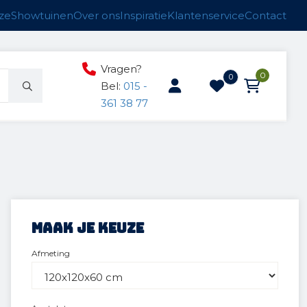
ze
Showtuinen
Over ons
Inspiratie
Klantenservice
Contact
Vragen?
0
0
Bel:
015 -
361 38 77
ucten
n
anken
Maak je keuze
Afmeting