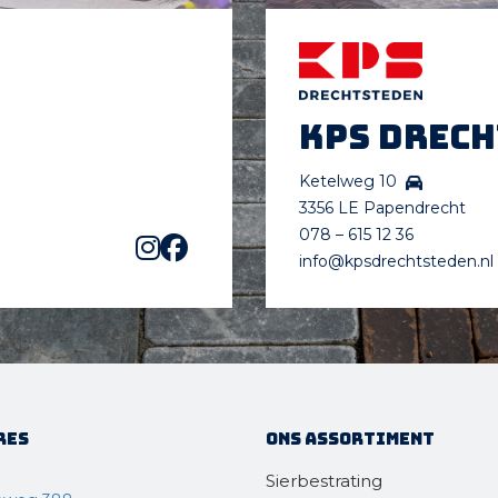
KPS Drec
Ketelweg 10
3356 LE Papendrecht
078 – 615 12 36
info@kpsdrechtsteden.nl
res
Ons assortiment
Sierbestrating