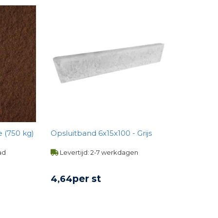
 (750 kg)
Opsluitband 6x15x100 - Grijs
ad
Levertijd: 2-7 werkdagen
per st
4,
64
UCT
BEKIJK PRODUCT