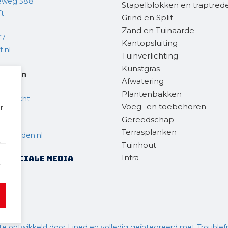
eweg 388
Stapelblokken en traptred
ft
Grind en Split
Zand en Tuinaarde
77
Kantopsluiting
.nl
Tuinverlichting
Kunstgras
steden
Afwatering
Plantenbakken
endrecht
Voeg- en toebehoren
r
Gereedschap
 36
Terrasplanken
chtsteden.nl
Tuinhout
Infra
op sociale media
cookies
e ontwikkeld door Lined
en volledig geïntegreerd met Troublef