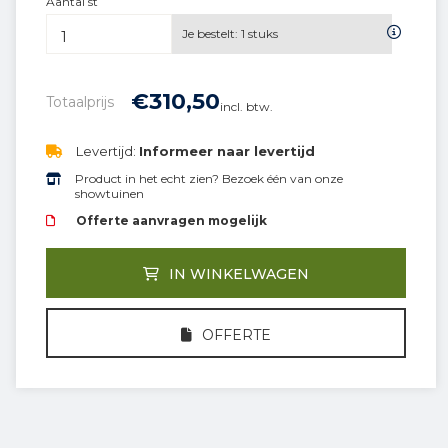
Aantal st
Je bestelt:
1
stuks
€
310,
50
Totaalprijs
incl. btw.
Levertijd:
Informeer naar levertijd
Product in het echt zien? Bezoek één van onze
showtuinen
Offerte aanvragen mogelijk
IN WINKELWAGEN
OFFERTE