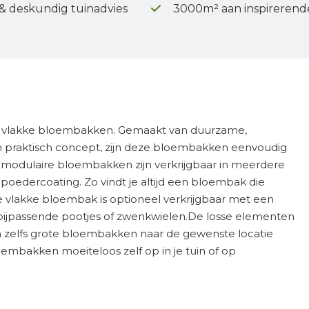
 & deskundig tuinadvies
3000m² aan inspirerend
ire vlakke bloembakken. Gemaakt van duurzame,
 praktisch concept, zijn deze bloembakken eenvoudig
 modulaire bloembakken zijn verkrijgbaar in meerdere
e poedercoating. Zo vindt je altijd een bloembak die
ire vlakke bloembak is optioneel verkrijgbaar met een
ijpassende pootjes of zwenkwielen.De losse elementen
n zelfs grote bloembakken naar de gewenste locatie
bakken moeiteloos zelf op in je tuin of op