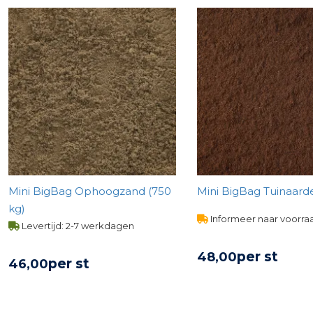
Mini BigBag Ophoogzand (750
Mini BigBag Tuinaarde
kg)
Informeer naar voorra
Levertijd: 2-7 werkdagen
per st
48,
00
per st
46,
00
BEKIJK PROD
BEKIJK PRODUCT