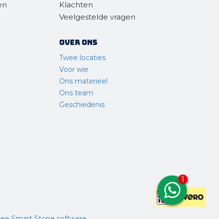
en
Klachten
Veelgestelde vragen
Over ons
Twee locaties
Voor wie
Ons materieel
Ons team
Geschiedenis
1
ree Smart Stone software