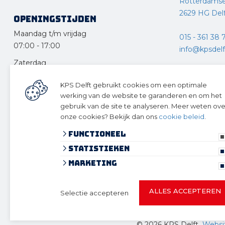
Rotterdams
2629 HG Del
Openingstijden
Maandag t/m vrijdag
015 - 361 38 
07:00
-
17:00
info@kpsdelft
Zaterdag
KPS Drecht
08:30
-
12:30
KPS Delft gebruikt cookies om een optimale
Ketelweg 10
Zondag en feestdagen
werking van de website te garanderen en om het
3356 LE Pap
gesloten
gebruik van de site te analyseren. Meer weten ove
onze cookies? Bekijk dan ons
cookie beleid
.
078 – 615 12
Functioneel
info@kpsdre
Statistieken
Volg ons 
Marketing
ALLES ACCEPTEREN
Selectie accepteren
© 2026 KPS Delft
algemene voorwaarden
privacy verklaring
© 2026 KPS Delft
Websit