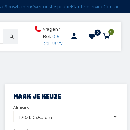
ze
Showtuinen
Over ons
Inspiratie
Klantenservice
Contact
Vragen?
0
0
Bel:
015 -
361 38 77
ucten
n
anken
Maak je keuze
Afmeting