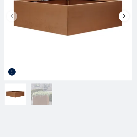
Gereedschap
Terrasplanken
Tuinhout
Infra