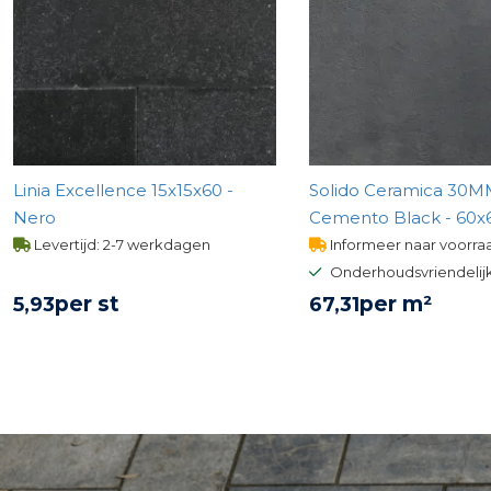
Linia Excellence 15x15x60 -
Solido Ceramica 30
Nero
Cemento Black - 60x
Levertijd: 2-7 werkdagen
Informeer naar voorra
Onderhoudsvriendelij
per st
per m²
5,
93
67,
31
BEKIJK PRODUCT
BEKIJK PROD