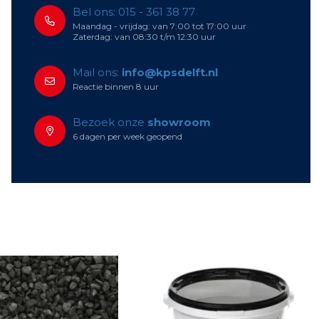
Bel ons: 015 - 361 38 77
Maandag - vrijdag: van 7:00 tot 17:00 uur
Zaterdag: van 08:30 t/m 12:30 uur
Mail ons:
info@kpsdelft.nl
Reactie binnen 8 uur
Bezoek onze
showroom
6 dagen per week geopend