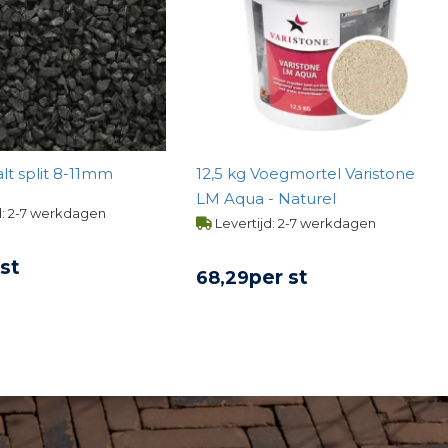
Basalt split 8-11mm
12,5 kg Voegmortel Varistone
LM Aqua - Naturel
d: 2-7 werkdagen
Levertijd: 2-7 werkdagen
 st
per st
68,
29
KIJK PRODUCT
BEKIJK PRODUCT