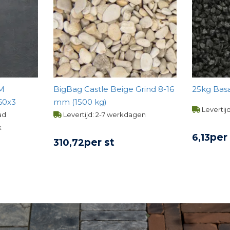
MM
BigBag Castle Beige Grind 8-16
25kg 
60x3
mm (1500 kg)
Levertij
ad
Levertijd: 2-7 werkdagen
k
per
6,
13
per st
310,
72
BE
UCT
BEKIJK PRODUCT