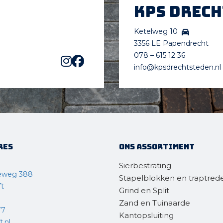
KPS Drec
Ketelweg 10
3356 LE Papendrecht
078 – 615 12 36
info@kpsdrechtsteden.nl
res
Ons assortiment
Sierbestrating
eweg 388
Stapelblokken en traptred
ft
Grind en Split
Zand en Tuinaarde
77
Kantopsluiting
.nl