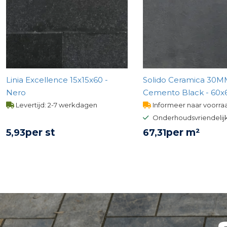
Linia Excellence 15x15x60 -
Solido Ceramica 30
Nero
Cemento Black - 60x
Levertijd: 2-7 werkdagen
Informeer naar voorra
Onderhoudsvriendelij
per st
per m²
5,
93
67,
31
BEKIJK PRODUCT
BEKIJK PROD