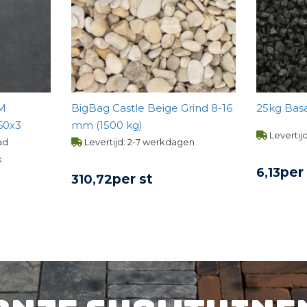
MM
BigBag Castle Beige Grind 8-16
25kg 
60x3
mm (1500 kg)
Levertij
ad
Levertijd: 2-7 werkdagen
k
per
6,
13
per st
310,
72
BE
UCT
BEKIJK PRODUCT