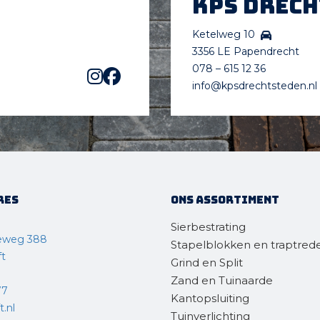
KPS Drec
Ketelweg 10
3356 LE Papendrecht
078 – 615 12 36
info@kpsdrechtsteden.nl
res
Ons assortiment
Sierbestrating
eweg 388
Stapelblokken en traptred
ft
Grind en Split
Zand en Tuinaarde
77
Kantopsluiting
.nl
Tuinverlichting