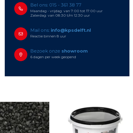
Bel ons: 015 - 361 38 77
Maandag - vrijdag: van 7:00 tot 17:00 uur
Zaterdag: van 08:30 t/m 12:30 uur
Mail ons:
info@kpsdelft.nl
Reactie binnen 8 uur
Bezoek onze
showroom
6 dagen per week geopend