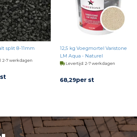
Basalt split 8-11mm
12,5 kg Voegmortel Varistone
LM Aqua - Naturel
d: 2-7 werkdagen
Levertijd: 2-7 werkdagen
 st
per st
68,
29
KIJK PRODUCT
BEKIJK PRODUCT