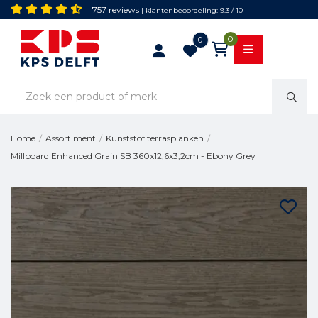
757 reviews
| klantenbeoordeling: 9.3 / 10
0
0
Home
/
Assortiment
/
Kunststof terrasplanken
/
Millboard Enhanced Grain SB 360x12,6x3,2cm - Ebony Grey