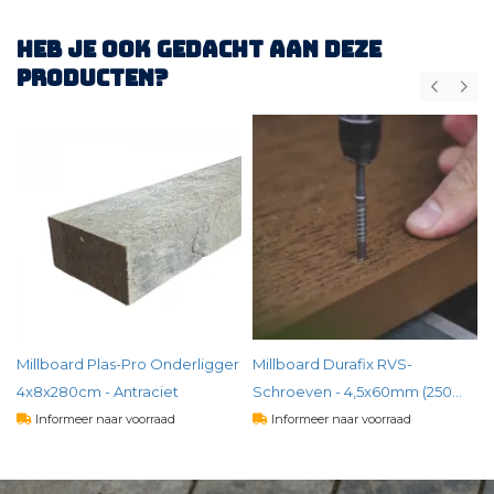
Heb je ook gedacht aan deze
producten?
Millboard Plas-Pro Onderligger
Millboard Durafix RVS-
4x8x280cm - Antraciet
Schroeven - 4,5x60mm (250
stuks incl. T15 bit)
Informeer naar voorraad
Informeer naar voorraad
37,
63
90,
00
per st
per doos