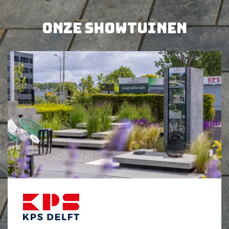
Onze showtuinen
BEKIJK PRODUCT
BEKIJK PRODUCT