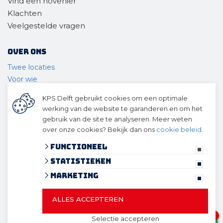
Vind een hovenier
Klachten
Veelgestelde vragen
Over ons
Twee locaties
Voor wie
Ons materieel
KPS Delft gebruikt cookies om een optimale
Ons team
werking van de website te garanderen en om het
Geschiedenis
gebruik van de site te analyseren. Meer weten
over onze cookies? Bekijk dan ons
cookie beleid
.
© 2026 KPS Delft
algemene voorwaarden
Functioneel
privacy verklaring
Statistieken
cookies
Marketing
ALLES ACCEPTEREN
© 2026 KPS Delft
Website ontwikkeld door Lined
en
1
Selectie accepteren