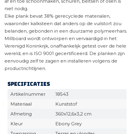
af en toe schoonmaken, schuren, beitsen of oliën is
niet nodig.
Elke plank bevat 38% gerecyclede materialen,
waaronder kalksteen dat anders op de vuilstort zou
belanden, gebonden in een duurzame polymeerhars.
Millboard wordt ontworpen en vervaardigd in het
Verenigd Koninkrijk, onafhankelijk getest over de hele
wereld, en is ISO 9001 gecertificeerd. De planken zijn
eenvoudig zelf te zagen en installeren volgens de
productrichtlijnen.
Specificaties
Artikelnummer
18543
Materiaal
Kunststof
Afmeting
360x12,6x3,2 cm
Kleur
Ebony Grey
Toepassing
Terras en vlonder