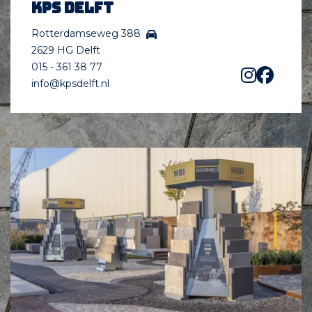
KPS Delft
Rotterdamseweg 388
2629 HG Delft
015 - 361 38 77
info@kpsdelft.nl