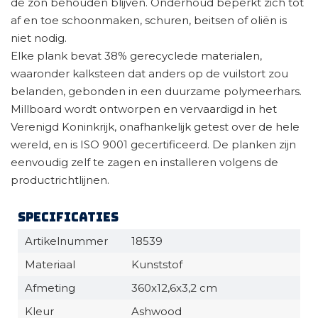
de zon behouden blijven. Onderhoud beperkt zich tot
af en toe schoonmaken, schuren, beitsen of oliën is
niet nodig.
Elke plank bevat 38% gerecyclede materialen,
waaronder kalksteen dat anders op de vuilstort zou
belanden, gebonden in een duurzame polymeerhars.
Millboard wordt ontworpen en vervaardigd in het
Verenigd Koninkrijk, onafhankelijk getest over de hele
wereld, en is ISO 9001 gecertificeerd. De planken zijn
eenvoudig zelf te zagen en installeren volgens de
productrichtlijnen.
Specificaties
Artikelnummer
18539
Materiaal
Kunststof
Afmeting
360x12,6x3,2 cm
Kleur
Ashwood