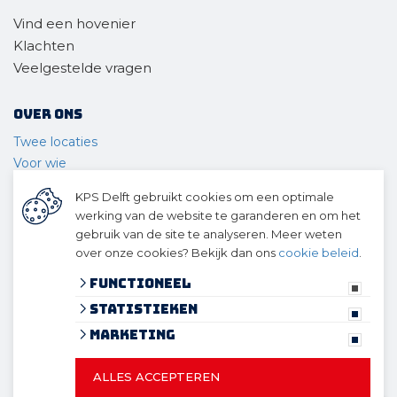
Vind een hovenier
Klachten
Veelgestelde vragen
Over ons
Twee locaties
Voor wie
Ons materieel
KPS Delft gebruikt cookies om een optimale
Ons team
werking van de website te garanderen en om het
Geschiedenis
gebruik van de site te analyseren. Meer weten
over onze cookies? Bekijk dan ons
cookie beleid
.
© 2026 KPS Delft
algemene voorwaarden
Functioneel
privacy verklaring
Statistieken
cookies
Marketing
ALLES ACCEPTEREN