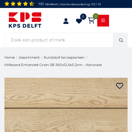
757 reviews
| klantenbeoordeling: 9.3 / 10
0
0
Home
/
Assortiment
/
Kunststof terrasplanken
/
Millboard Enhanced Grain SB 360x12,6x3,2cm - Ashwood