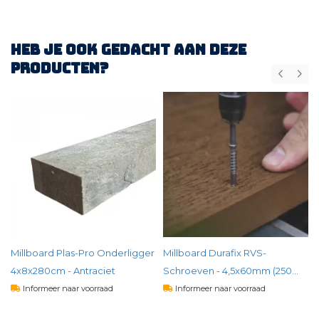
Heb je ook gedacht aan deze
producten?
Millboard Plas-Pro Onderligger
Millboard Durafix RVS-
4x8x280cm - Antraciet
Schroeven - 4,5x60mm (250
stuks incl. T15 bit)
Informeer naar voorraad
Informeer naar voorraad