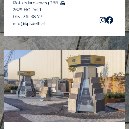
Rotterdamseweg 388
2629 HG Delft
015 - 361 38 77
info@kpsdelft.nl