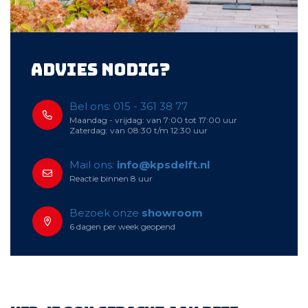
Advies nodig?
Bel ons: 015 - 361 38 77
Maandag - vrijdag: van 7:00 tot 17:00 uur
Zaterdag: van 08:30 t/m 12:30 uur
Mail ons:
info@kpsdelft.nl
Reactie binnen 8 uur
Bezoek onze
showroom
6 dagen per week geopend