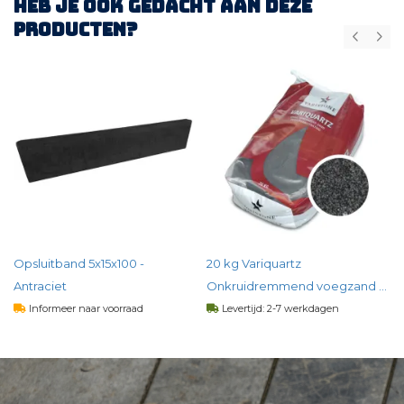
Heb je ook gedacht aan deze
producten?
Z
Opsluitband 5x15x100 -
20 kg Variquartz
Antraciet
Onkruidremmend voegzand -
Basalt
Informeer naar voorraad
Levertijd: 2-7 werkdagen
4,
64
31,
01
per st
per st