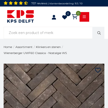
757 reviews
| klantenbeoordeling: 9.3 / 10
0
0
Home
/
Assortiment
/
Klinkers en stenen
/
Wienerberger UWF60 Classica - Nostalgie WS