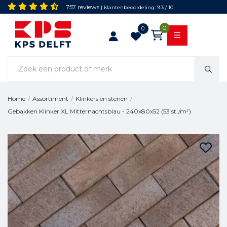
757 reviews
| klantenbeoordeling: 9.3 / 10
0
0
Home
/
Assortiment
/
Klinkers en stenen
/
Gebakken Klinker XL Mitternachtsblau - 240x80x52 (53 st./m²)