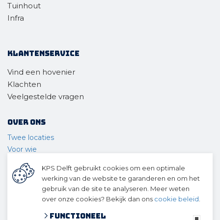
Tuinhout
Infra
Klantenservice
Vind een hovenier
Klachten
Veelgestelde vragen
Over ons
Twee locaties
Voor wie
Ons materieel
KPS Delft gebruikt cookies om een optimale
Ons team
werking van de website te garanderen en om het
Geschiedenis
gebruik van de site te analyseren. Meer weten
over onze cookies? Bekijk dan ons
cookie beleid
.
© 2026 KPS Delft
algemene voorwaarden
Functioneel