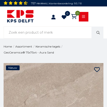
757 reviews
| klantenbeoordeling: 9.3 / 10
0
0
Home
/
Assortiment
/
Keramische tegels
/
GeoCeramica® 75x75x4 - Aura Sand
Nieuw