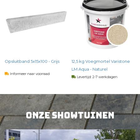
)
Opsluitband 5x15x100 - Grijs
12,5 kg Voegmortel Varistone
LM Aqua - Naturel
Informeer naar voorraad
Levertijd: 2-7 werkdagen
4,
07
per st
68,
29
per st
BEKIJK PRODUCT
Onze showtuinen
BEKIJK PRODUCT