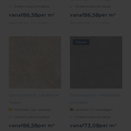
Onderhoudsvriendelijk
Onderhoudsvriendelijk
86,
58
86,
58
vanaf
per m²
vanaf
per m²
beschikbaar in 2 maten
beschikbaar in 2 maten
BEKIJK PRODUCT
BEKIJK PRODUCT
Nieuw
GeoCeramica - Landstone
GeoCeramica - Manhattan
Taupe
Gris Mate
Informeer naar voorraad
Levertijd: 2-7 werkdagen
Onderhoudsvriendelijk
Onderhoudsvriendelijk
86,
58
73,
08
vanaf
per m²
vanaf
per m²