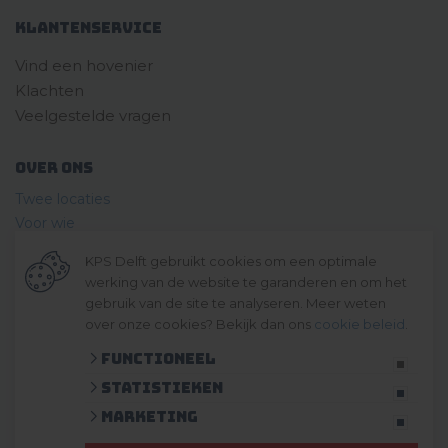
Klantenservice
Vind een hovenier
Klachten
Veelgestelde vragen
Over ons
Twee locaties
Voor wie
Ons materieel
KPS Delft gebruikt cookies om een optimale
Ons team
werking van de website te garanderen en om het
Geschiedenis
gebruik van de site te analyseren. Meer weten
over onze cookies? Bekijk dan ons
cookie beleid
.
© 2026 KPS Delft
algemene voorwaarden
Functioneel
privacy verklaring
Statistieken
cookies
Marketing