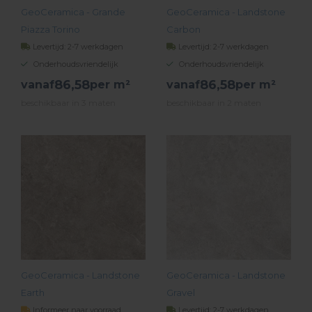
GeoCeramica - Grande
GeoCeramica - Landstone
Piazza Torino
Carbon
Levertijd: 2-7 werkdagen
Levertijd: 2-7 werkdagen
Onderhoudsvriendelijk
Onderhoudsvriendelijk
86,
58
86,
58
vanaf
per m²
vanaf
per m²
beschikbaar in 3 maten
beschikbaar in 2 maten
BEKIJK PRODUCT
BEKIJK PRODUCT
GeoCeramica - Landstone
GeoCeramica - Landstone
Earth
Gravel
Informeer naar voorraad
Levertijd: 2-7 werkdagen