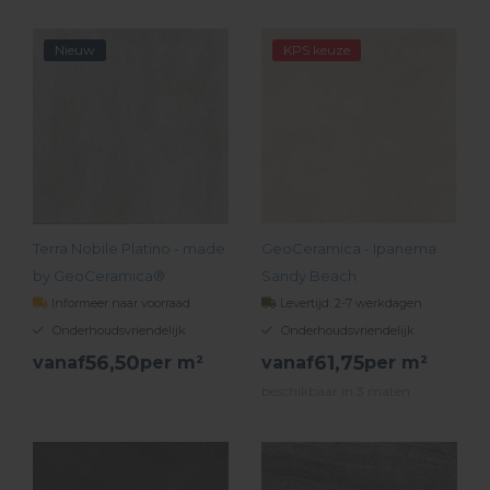
BEKIJK PRODUCT
BEKIJK PRODUCT
Nieuw
KPS keuze
Terra Nobile Platino - made
GeoCeramica - Ipanema
by GeoCeramica®
Sandy Beach
Informeer naar voorraad
Levertijd: 2-7 werkdagen
Onderhoudsvriendelijk
Onderhoudsvriendelijk
56,
50
61,
75
vanaf
per m²
vanaf
per m²
beschikbaar in 3 maten
BEKIJK PRODUCT
BEKIJK PRODUCT