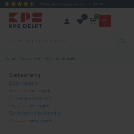
758 reviews
| klantenbeoordeling: 9.3 / 10
0
0
Keramische tegels
Home
/
Assortiment
/
Sierbestrating
Betontegels
Keramische tegels
Klinkers en stenen
Organische tegels
Ecologische bestrating
Natuursteen tegels