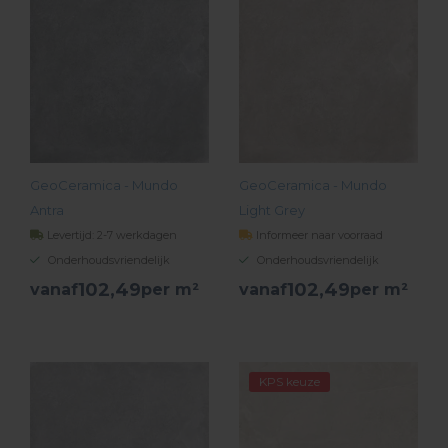
GeoCeramica - Mundo
GeoCeramica - Mundo
Antra
Light Grey
Levertijd: 2-7 werkdagen
Informeer naar voorraad
Onderhoudsvriendelijk
Onderhoudsvriendelijk
102,
49
102,
49
vanaf
per m²
vanaf
per m²
BEKIJK PRODUCT
BEKIJK PRODUCT
KPS keuze