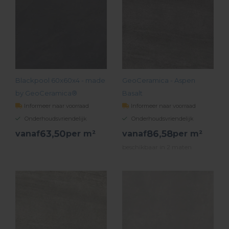
Blackpool 60x60x4 - made
GeoCeramica - Aspen
by GeoCeramica®
Basalt
Informeer naar voorraad
Informeer naar voorraad
Onderhoudsvriendelijk
Onderhoudsvriendelijk
63,
50
86,
58
vanaf
per m²
vanaf
per m²
beschikbaar in 2 maten
BEKIJK PRODUCT
BEKIJK PRODUCT