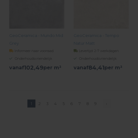
GeoCeramica - Mundo Mid
GeoCeramica - Tempo
Grey
Natur Matt
Informeer naar voorraad
Levertijd: 2-7 werkdagen
Onderhoudsvriendelijk
Onderhoudsvriendelijk
102,
49
84,
41
vanaf
per m²
vanaf
per m²
BEKIJK PRODUCT
BEKIJK PRODUCT
1
2
3
4
5
6
7
8
9
›