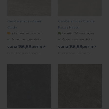
GeoCeramica - Aspen
GeoCeramica - Grande
Oxide
Piazza Napoli
Informeer naar voorraad
Levertijd: 2-7 werkdagen
Onderhoudsvriendelijk
Onderhoudsvriendelijk
86,
58
86,
58
vanaf
per m²
vanaf
per m²
beschikbaar in 2 maten
beschikbaar in 3 maten
BEKIJK PRODUCT
BEKIJK PRODUCT