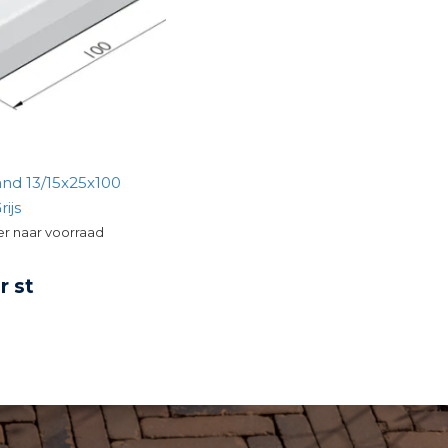
and 13/15x25x100
ijs
r naar voorraad
r st
KIJK PRODUCT