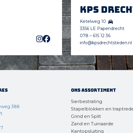
KPS Drec
Ketelweg 10
3356 LE Papendrecht
078 – 615 12 36
info@kpsdrechtsteden.nl
res
Ons assortiment
Sierbestrating
eweg 388
Stapelblokken en traptred
ft
Grind en Split
Zand en Tuinaarde
77
Kantopsluiting