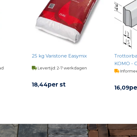
25 kg Varistone Easymix
Trottoirb
KOMO - Gr
ad
Levertijd: 2-7 werkdagen
Informee
per st
18,
44
pe
16,
09
UCT
BEKIJK PRODUCT
BE