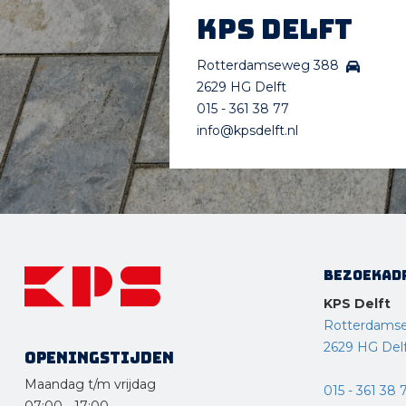
KPS Delft
Rotterdamseweg 388
2629 HG Delft
015 - 361 38 77
info@kpsdelft.nl
Bezoekad
KPS Delft
Rotterdams
2629 HG Del
Openingstijden
Maandag t/m vrijdag
015 - 361 38 
07:00
-
17:00