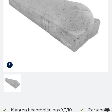
Gereedschap
Terrasplanken
Tuinhout
Infra
Klanten beoordelen ons 9,3/10
Persoonlijk