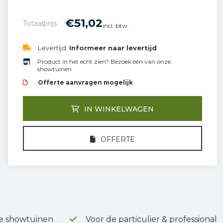
€
51,
02
Totaalprijs
incl. btw.
Levertijd:
Informeer naar levertijd
Product in het echt zien? Bezoek één van onze
showtuinen
Offerte aanvragen mogelijk
IN WINKELWAGEN
OFFERTE
e showtuinen
Voor de particulier & professional