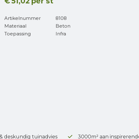
€
51,02
per st
Artikelnummer
8108
Materiaal
Beton
Toepassing
Infra
 & deskundig tuinadvies
3000m² aan inspirerend