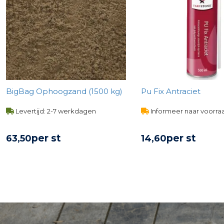
BigBag Ophoogzand (1500 kg)
Pu Fix Antraciet
Levertijd: 2-7 werkdagen
Informeer naar voorra
per st
per st
63,
50
14,
60
BEKIJK PRODUCT
BEKIJK PROD