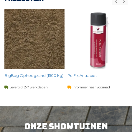
BigBag Ophoogzand (1500 kg)
Pu Fix Antraciet
Levertijd: 2-7 werkdagen
Informeer naar voorraad
63,
50
14,
60
per st
per st
BEKIJK PRODUCT
BEKIJK PRODUCT
Onze showtuinen