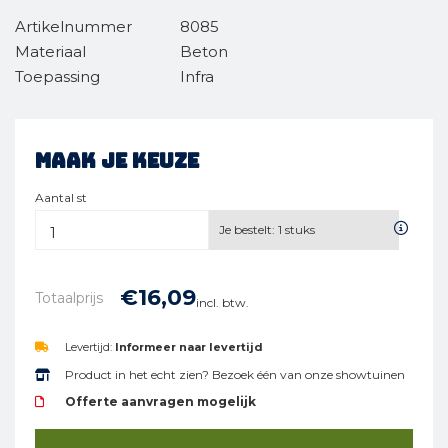
Artikelnummer
8085
Materiaal
Beton
Toepassing
Infra
Maak je keuze
Aantal st
Je bestelt:
1
stuks
€
16,
09
Totaalprijs
incl. btw.
Levertijd:
Informeer naar levertijd
Product in het echt zien? Bezoek één van onze showtuinen
Offerte aanvragen mogelijk