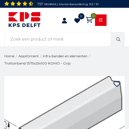
757 reviews
| klantenbeoordeling: 9.3 / 10
0
0
Home
/
Assortiment
/
Infra banden en elementen
/
Trottoirband 13/15x25x100 KOMO - Grijs