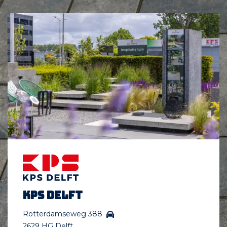
KPS Delft
Rotterdamseweg 388
2629 HG Delft