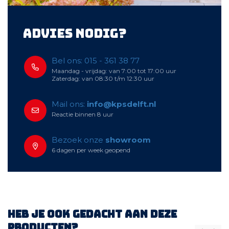
Advies nodig?
Bel ons: 015 - 361 38 77
Maandag - vrijdag: van 7:00 tot 17:00 uur
Zaterdag: van 08:30 t/m 12:30 uur
Mail ons:
info@kpsdelft.nl
Reactie binnen 8 uur
Bezoek onze
showroom
6 dagen per week geopend
Heb je ook gedacht aan deze
producten?