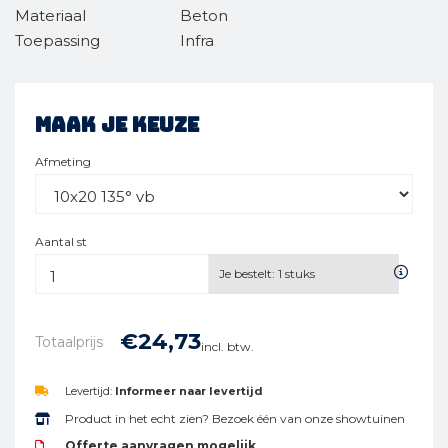
Materiaal
Beton
Toepassing
Infra
Maak je keuze
Afmeting
Aantal st
Je bestelt:
1
stuks
€
24,
73
Totaalprijs
incl. btw.
Levertijd:
Informeer naar levertijd
Product in het echt zien? Bezoek één van onze showtuinen
Offerte aanvragen mogelijk