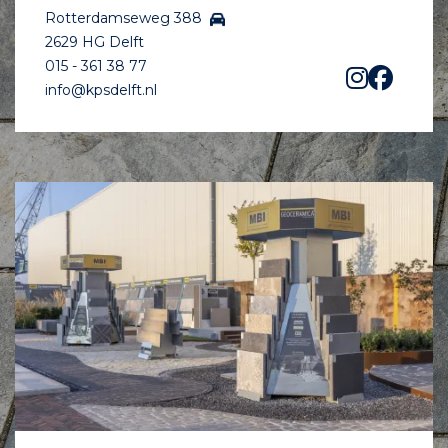
Rotterdamseweg 388
2629 HG Delft
015 - 361 38 77
info@kpsdelft.nl