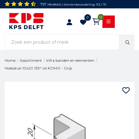
757 reviews
| klantenbeoordeling: 9.3 / 10
0
0
Home
/
Assortiment
/
Infra banden en elementen
/
Hoekstuk 10x20 135° vb KOMO - Grijs