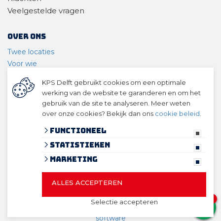
Veelgestelde vragen
Over ons
Twee locaties
Voor wie
Ons materieel
KPS Delft gebruikt cookies om een optimale
Ons team
werking van de website te garanderen en om het
Geschiedenis
gebruik van de site te analyseren. Meer weten
over onze cookies? Bekijk dan ons
cookie beleid
.
© 2026 KPS Delft
algemene voorwaarden
Functioneel
privacy verklaring
Statistieken
cookies
Marketing
ALLES ACCEPTEREN
© 2026 KPS Delft
Website ontwikkeld door Lined
en
1
Selectie accepteren
volledig geïntegreerd met Troublefree Smart Stone
software