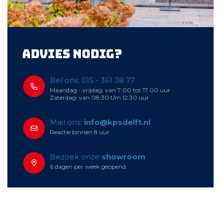
Advies nodig?
Bel ons: 015 - 361 38 77
Maandag - vrijdag: van 7:00 tot 17:00 uur
Zaterdag: van 08:30 t/m 12:30 uur
Mail ons:
info@kpsdelft.nl
Reactie binnen 8 uur
Bezoek onze
showroom
6 dagen per week geopend