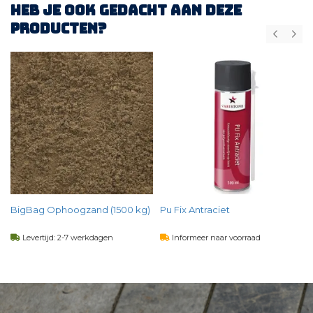
Heb je ook gedacht aan deze
producten?
BigBag Ophoogzand (1500 kg)
Pu Fix Antraciet
Levertijd: 2-7 werkdagen
Informeer naar voorraad
63,
50
14,
60
per st
per st