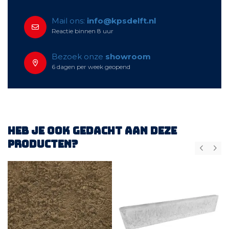
Mail ons:
info@kpsdelft.nl
Reactie binnen 8 uur
Bezoek onze
showroom
6 dagen per week geopend
Heb je ook gedacht aan deze
producten?