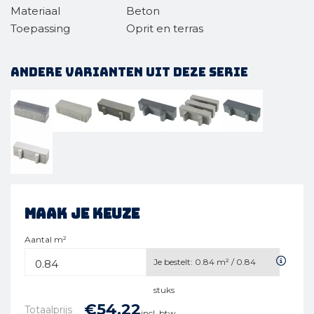
Materiaal
Beton
Toepassing
Oprit en terras
Andere varianten uit deze serie
Maak je keuze
Aantal m²
Je bestelt:
0.84
m² /
0.84
stuks
€
54,
22
Totaalprijs
incl. btw.