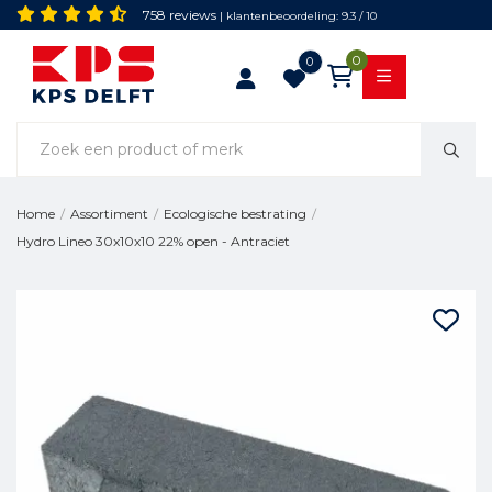
758 reviews
| klantenbeoordeling: 9.3 / 10
0
0
Home
/
Assortiment
/
Ecologische bestrating
/
Hydro Lineo 30x10x10 22% open - Antraciet