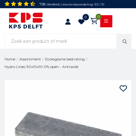
758 reviews
| klantenbeoordeling: 9.3 / 10
0
0
Home
/
Assortiment
/
Ecologische bestrating
/
Hydro Lineo 30x10x10 0% open - Antraciet