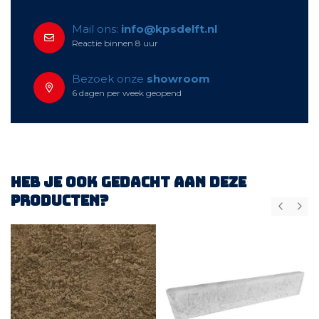
Mail ons:
info@kpsdelft.nl
Reactie binnen 8 uur
Bezoek onze
showroom
6 dagen per week geopend
Heb je ook gedacht aan deze
producten?