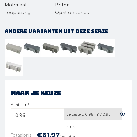
Materiaal
Beton
Toepassing
Oprit en terras
Andere varianten uit deze serie
Maak je keuze
Aantal m²
Je bestelt:
0.96
m² /
0.96
stuks
€
61,
97
Totaalprijs
incl. btw.