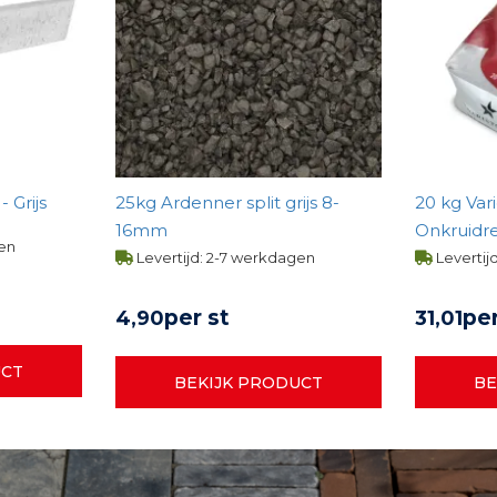
 Grijs
25kg Ardenner split grijs 8-
20 kg Var
16mm
Onkruidr
gen
Steengrijs
Levertijd: 2-7 werkdagen
Levertij
per st
per
4,
90
31,
01
UCT
BEKIJK PRODUCT
BE