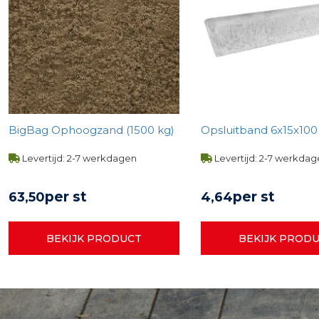
BigBag Ophoogzand (1500 kg)
Opsluitband 6x15x100 -
Levertijd: 2-7 werkdagen
Levertijd: 2-7 werkda
per st
per st
63,
50
4,
64
BEKIJK PRODUCT
BEKIJK PROD