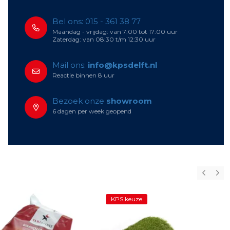
Bel ons: 015 - 361 38 77
Maandag - vrijdag: van 7:00 tot 17:00 uur
Zaterdag: van 08:30 t/m 12:30 uur
Mail ons:
info@kpsdelft.nl
Reactie binnen 8 uur
Bezoek onze
showroom
6 dagen per week geopend
KPS keuze