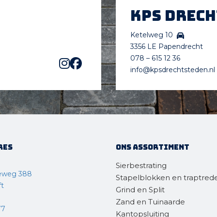
KPS Drec
Ketelweg 10
3356 LE Papendrecht
078 – 615 12 36
info@kpsdrechtsteden.nl
res
Ons assortiment
Sierbestrating
eweg 388
Stapelblokken en traptred
ft
Grind en Split
Zand en Tuinaarde
77
Kantopsluiting