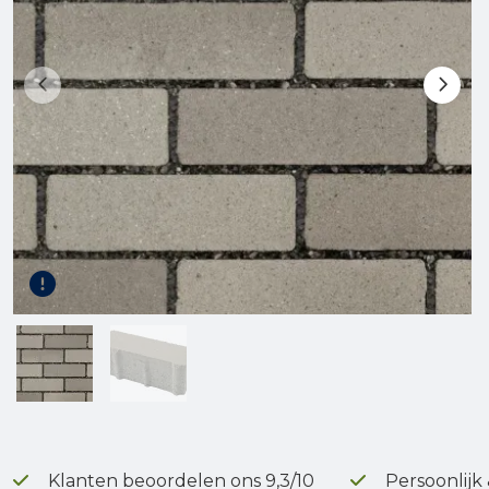
Gereedschap
Terrasplanken
Tuinhout
Infra
Klanten beoordelen ons 9,3/10
Persoonlijk