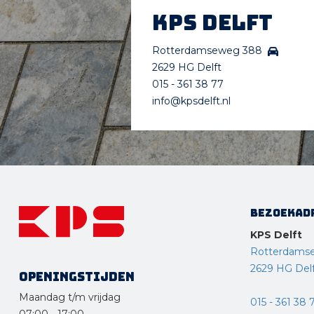
KPS Delft
Rotterdamseweg 388
2629 HG Delft
015 - 361 38 77
info@kpsdelft.nl
Bezoekad
KPS Delft
Rotterdams
2629 HG Del
Openingstijden
Maandag t/m vrijdag
015 - 361 38 
07:00
-
17:00