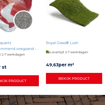
iquartz
Royal Grass® Lush
emmend voegzand -
Levertijd: 2-7 werkdagen
d: 2-7 werkdagen
per m²
49,
63
 st
BEKIJK PRODUCT
KIJK PRODUCT