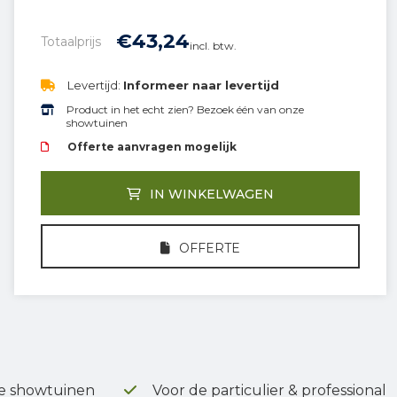
€
43,
24
Totaalprijs
incl. btw.
Levertijd:
Informeer naar levertijd
Product in het echt zien? Bezoek één van onze
showtuinen
Offerte aanvragen mogelijk
IN WINKELWAGEN
OFFERTE
e showtuinen
Voor de particulier & professional