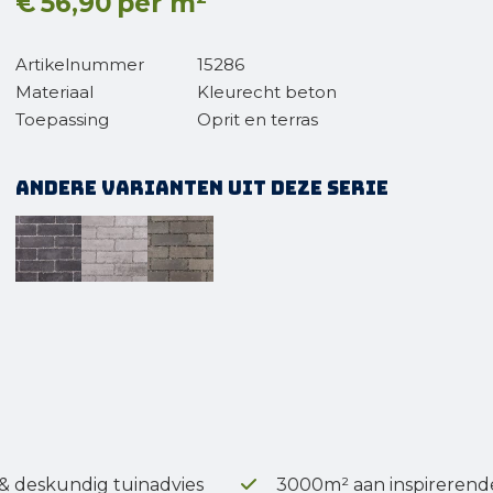
€
56,90
per m²
Artikelnummer
15286
Materiaal
Kleurecht beton
Toepassing
Oprit en terras
Andere varianten uit deze serie
 & deskundig tuinadvies
3000m² aan inspirerend