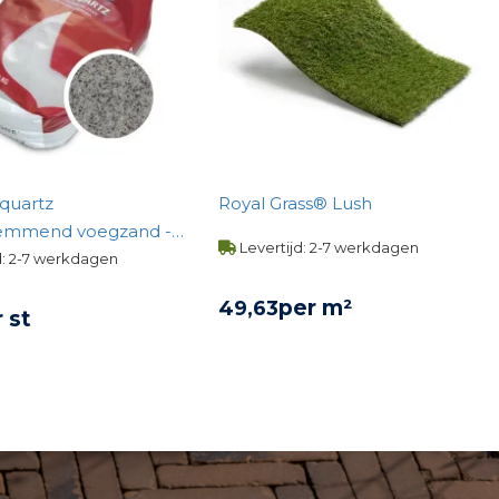
iquartz
Royal Grass® Lush
emmend voegzand -
Levertijd: 2-7 werkdagen
d: 2-7 werkdagen
per m²
49,
63
 st
BEKIJK PRODUCT
KIJK PRODUCT