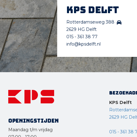
KPS Delft
Rotterdamseweg 388
2629 HG Delft
015 - 361 38 77
info@kpsdelft.nl
Bezoekad
KPS Delft
Rotterdams
2629 HG Del
Openingstijden
Maandag t/m vrijdag
015 - 361 38 
07:00
-
17:00