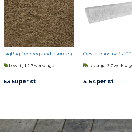
BigBag Ophoogzand (1500 kg)
Opsluitband 6x15x100 -
Levertijd: 2-7 werkdagen
Levertijd: 2-7 werkda
per st
per st
63,
50
4,
64
BEKIJK PRODUCT
BEKIJK PROD