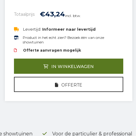
€
43,
24
Totaalprijs
incl. btw.
Levertijd:
Informeer naar levertijd
Product in het echt zien? Bezoek één van onze
showtuinen
Offerte aanvragen mogelijk
IN WINKELWAGEN
OFFERTE
e showtuinen
Voor de particulier & professional