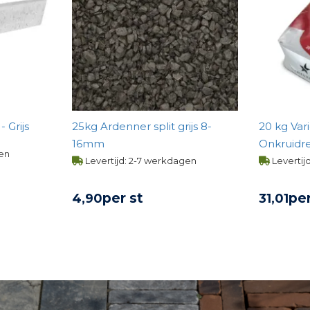
 Grijs
25kg Ardenner split grijs 8-
20 kg Var
16mm
Onkruidr
gen
Steengrijs
Levertijd: 2-7 werkdagen
Levertij
per st
per
4,
90
31,
01
UCT
BEKIJK PRODUCT
BE