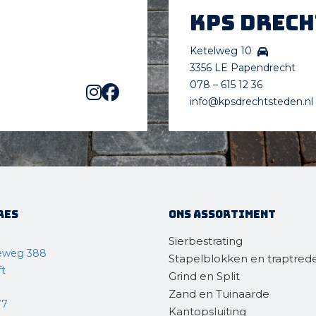
KPS Drec
Ketelweg 10
3356 LE Papendrecht
078 – 615 12 36
info@kpsdrechtsteden.nl
res
Ons assortiment
Sierbestrating
eweg 388
Stapelblokken en traptred
ft
Grind en Split
Zand en Tuinaarde
77
Kantopsluiting