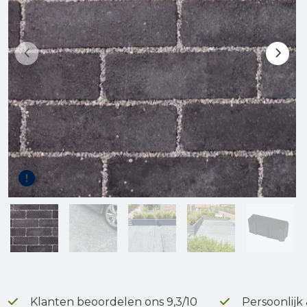
Gereedschap
Terrasplanken
Tuinhout
Infra
Klanten beoordelen ons 9,3/10
Persoonlijk