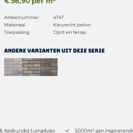
€
56,90
per m²
Artikelnummer
4747
Materiaal
Kleurecht beton
Toepassing
Oprit en terras
Andere varianten uit deze serie
 & deskundig tuinadvies
3000m² aan inspirerend