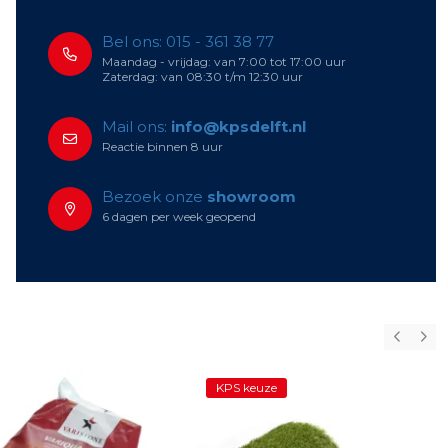
Bel ons: 015 - 361 38 77
Maandag - vrijdag: van 7:00 tot 17:00 uur
Zaterdag: van 08:30 t/m 12:30 uur
Mail ons:
info@kpsdelft.nl
Reactie binnen 8 uur
Bezoek onze
showroom
6 dagen per week geopend
KPS keuze